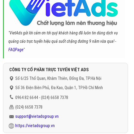
"VietAds gửi lời cảm ơn tới quý khách hàng đã luôn tin dùng dịch vụ
quảng cáo trực tuyến hiệu quả suốt chặng đường 9 năm vừa qua! -
FAQPage
"
CÔNG TY CỔ PHẦN TRỰC TUYẾN VIỆT ADS
Số 6/25 Thổ Quan, Khâm Thiên, Đống Đa, TP.Hà Nội
Số 36 Điện Biên Phủ, Đa Kao, Quận 1, TP.Hồ Chí Minh
0964 82 6644 - (024) 6658 7378
(024) 6658 7378
support@vietadsgroup.vn
https://vietadsgroup.vn