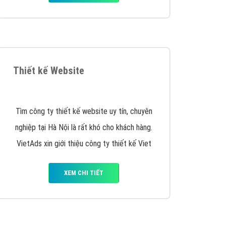
iển thương hiệu của doanh nghiệp bạn với mức chi
chuyên sâu trong nghề, được đào tạo bài bản tại