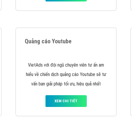
tác Marketing Online?
húng tôi với bề dày kinh nghiệm sẽ tư vấn xây dựng và phát tr
line. Đội ngũ kỹ thuật quảng cáo trực tuyến, SEO, lập trình Web 
uôn
đem đến cho khách hàng sản phẩm/ dịch vụ chất lượng
.