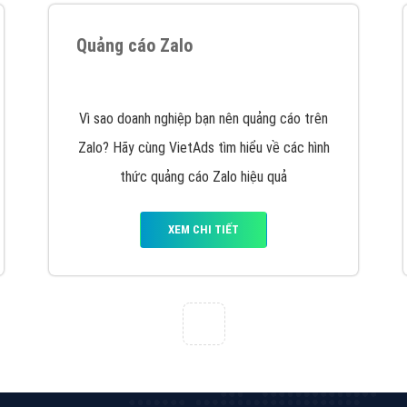
hát triển Website cho doanh nghiệp mình
. Đừng chần chừ hã
support@vietadsgroup.vn
để được tư vấn chuyên sâu về giải phá
Quảng cáo trên Facebook