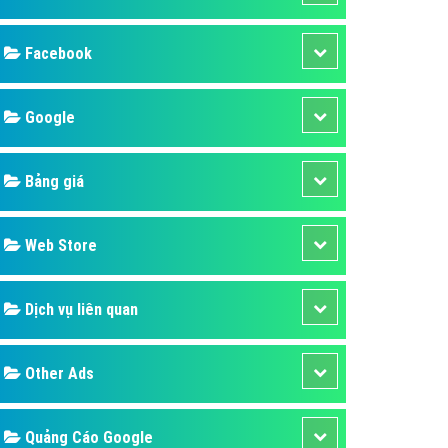
ụ Domain & Hosting
áp phần mềm
áp quảng cáo TVC
p quảng cáo mobile
p quảng cáo Online
áp quảng cáo Skype
p Domain & Hosting
Design
p viết bài Marketing
 cáo Youtube
SEO
ụ quảng cáo Youtube
ụ quảng cáo Cốc Cốc
Banner
ụ quảng cáo Tiktok
Facebook
ụ quảng cáo Zalo