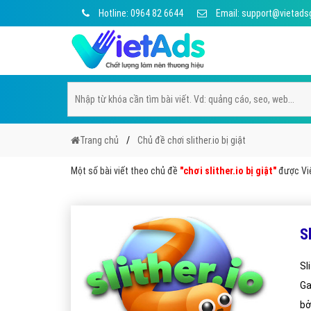
Hotline: 0964 82 6644
Email: support@vietads
Trang chủ
Chủ đề chơi slither.io bị giật
Một số bài viết theo chủ đề
"chơi slither.io bị giật"
được Việ
S
Sl
Ga
bở