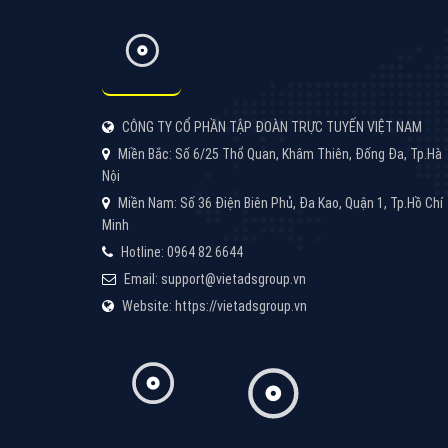
Google Ads là hình thức quảng cáo của
Google được tài trợ có chữ Ad gồm 4 ví trí
trên cùng và 3 vị trí dưới cùng
XEM CHI TIẾT
Công ty SEO Website