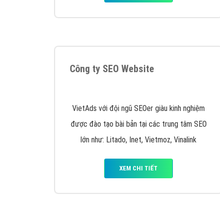
Tại sao chọn công ty Việt Ads làm đối 
Công ty Việt Ads thành lập từ năm 2013
, c
phí mà bạn có thể đầu tư cho marketing on
trung tâm marketing online uy tín hàng năm, l