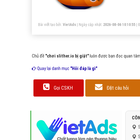
Bài viết tạo bởi:
VietAds
| Ngày cập nhật:
2026-08-06 10:10:55
|
Đ
Chủ đề
"chơi slither.io bị giật"
luôn được bạn đọc quan tâm 
Quay lại danh mục
"Hỏi đáp là gì"
Gọi CSKH
Đặt câu hỏi
CÔN
S
S