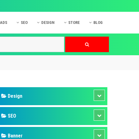
 ADS
SEO
DESIGN
STORE
BLOG
ner
 cáo Mobile
SEO Website
Thiết kế Web
nner
p quảng cáo Instagram
Dịch vụ SEO Website
Thiết kế Website
 cáo Zalo
Hỏi đáp SEO Google
Danh sách Website
 cáo Instagram
Thiết kế Landing Page
cáo Online
Dịch vụ thiết kế Website
 cáo Skype
Hỏi đáp Website
 cáo TVC
 cáo Cốc Cốc
mềm ứng dụng hay