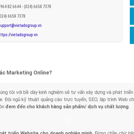
Hỏi đ
964 82 6644 - (024) 6658 7378
(024) 6658 7378
Thiết 
support@vietadsgroup.vn
Quảng
ttps://vietadsgroup.vn
Quảng
Định n
Nghĩa l
Phần 