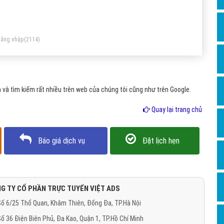
Dịch v
Hỏi đ
Hỏi đ
ăng nhập
(2114)
Hỏi đá
Hỏi đá
và tìm kiếm rất nhiều trên web của chúng tôi cũng như trên Google.
Hỏi đ
Hỏi đá
Quay lại trang chủ
Hỏi đá
Báo giá dịch vụ
Đặt lịch hẹn
Quảng
Dịch v
Dịch v
G TY CỔ PHẦN TRỰC TUYẾN VIỆT ADS
Dịch v
ố 6/25 Thổ Quan, Khâm Thiên, Đống Đa, TP.Hà Nội
Dịch v
ố 36 Điện Biên Phủ, Đa Kao, Quận 1, TP.Hồ Chí Minh