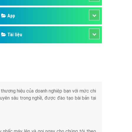
áp quảng cáo Youtube
Google
kế ứng dụng
 cáo Cốc Cốc hiệu quả
Bảng giá
 cáo Zalo chuyên nghiệp
ghĩa
Web Store
à gì
Dịch vụ liên quan
mềm ứng dụng hay
Other Ads
Quảng Cáo Google
App