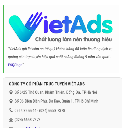
"VietAds gửi lời cảm ơn tới quý khách hàng đã luôn tin dùng dịch vụ
quảng cáo trực tuyến hiệu quả suốt chặng đường 9 năm vừa qua! -
FAQPage
"
CÔNG TY CỔ PHẦN TRỰC TUYẾN VIỆT ADS
Số 6/25 Thổ Quan, Khâm Thiên, Đống Đa, TP.Hà Nội
Số 36 Điện Biên Phủ, Đa Kao, Quận 1, TP.Hồ Chí Minh
0964 82 6644 - (024) 6658 7378
(024) 6658 7378