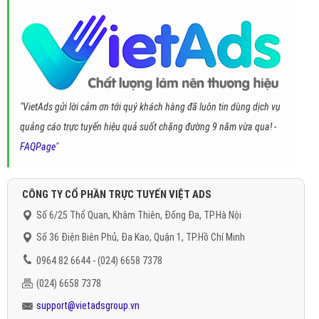
"VietAds gửi lời cảm ơn tới quý khách hàng đã luôn tin dùng dịch vụ
quảng cáo trực tuyến hiệu quả suốt chặng đường 9 năm vừa qua! -
FAQPage
"
CÔNG TY CỔ PHẦN TRỰC TUYẾN VIỆT ADS
Số 6/25 Thổ Quan, Khâm Thiên, Đống Đa, TP.Hà Nội
Số 36 Điện Biên Phủ, Đa Kao, Quận 1, TP.Hồ Chí Minh
0964 82 6644 - (024) 6658 7378
(024) 6658 7378
support@vietadsgroup.vn