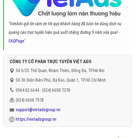
"VietAds gửi lời cảm ơn tới quý khách hàng đã luôn tin dùng dịch vụ
quảng cáo trực tuyến hiệu quả suốt chặng đường 9 năm vừa qua! -
FAQPage
"
CÔNG TY CỔ PHẦN TRỰC TUYẾN VIỆT ADS
Số 6/25 Thổ Quan, Khâm Thiên, Đống Đa, TP.Hà Nội
Số 36 Điện Biên Phủ, Đa Kao, Quận 1, TP.Hồ Chí Minh
0964 82 6644 - (024) 6658 7378
(024) 6658 7378
support@vietadsgroup.vn
https://vietadsgroup.vn