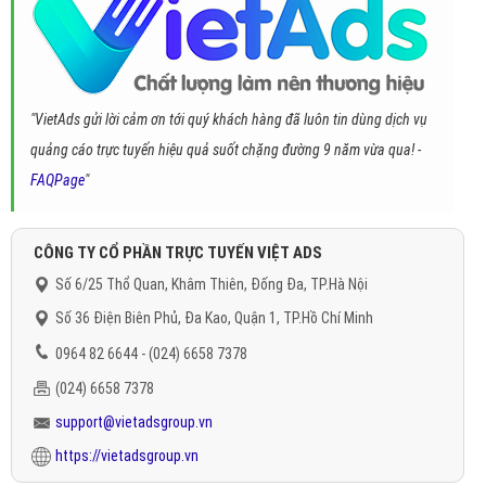
"VietAds gửi lời cảm ơn tới quý khách hàng đã luôn tin dùng dịch vụ
quảng cáo trực tuyến hiệu quả suốt chặng đường 9 năm vừa qua! -
FAQPage
"
CÔNG TY CỔ PHẦN TRỰC TUYẾN VIỆT ADS
Số 6/25 Thổ Quan, Khâm Thiên, Đống Đa, TP.Hà Nội
Số 36 Điện Biên Phủ, Đa Kao, Quận 1, TP.Hồ Chí Minh
0964 82 6644 - (024) 6658 7378
(024) 6658 7378
support@vietadsgroup.vn
https://vietadsgroup.vn