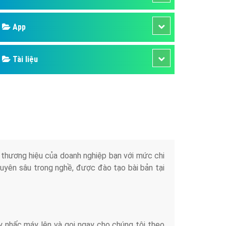
áp quảng cáo Youtube
App
kế ứng dụng
 cáo Cốc Cốc hiệu quả
Tài liệu
 cáo Zalo chuyên nghiệp
ghĩa
à gì
mềm ứng dụng hay
iển thương hiệu của doanh nghiệp bạn với mức chi
chuyên sâu trong nghề, được đào tạo bài bản tại
y nhấc máy lên và gọi ngay cho chúng tôi theo