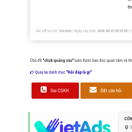
th
Cô
cá
Bài viết tạo bởi:
VietAds
| Ngày cập nhật:
2026-08-07 05:53:05
|
cô
ki
mộ
Chủ đề
"click quảng cáo"
luôn được bạn đọc quan tâm và tìm
Quay lại danh mục
"Hỏi đáp là gì"
Gọi CSKH
Đặt câu hỏi
CÔN
S