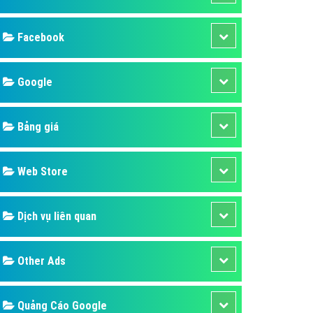
ụ Domain & Hosting
áp phần mềm
Facebook
áp quảng cáo TVC
p quảng cáo mobile
Google
p quảng cáo Online
Bảng giá
áp quảng cáo Skype
p Domain & Hosting
Web Store
p viết bài Marketing
 cáo Youtube
Dịch vụ liên quan
ụ quảng cáo Youtube
ụ quảng cáo Cốc Cốc
Other Ads
ụ quảng cáo Tiktok
ụ quảng cáo Zalo
Quảng Cáo Google