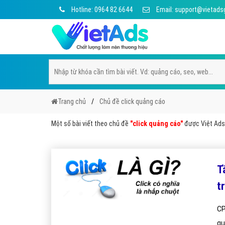
Hotline: 0964 82 6644
Email: support@vietads
Trang chủ
Chủ đề click quảng cáo
Một số bài viết theo chủ đề
"click quảng cáo"
được Việt Ads 
T
t
CP
qu