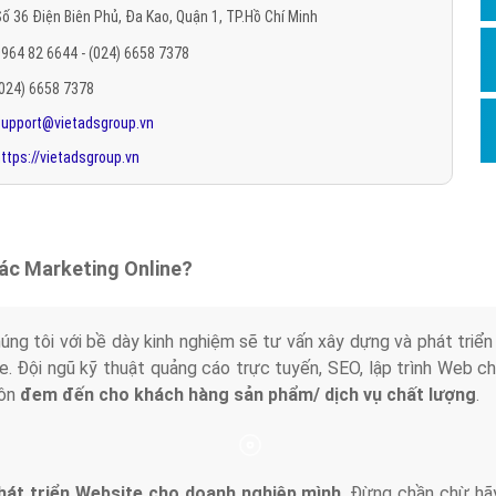
ố 36 Điện Biên Phủ, Đa Kao, Quận 1, TP.Hồ Chí Minh
Hỏi đ
964 82 6644 - (024) 6658 7378
Thiết 
(024) 6658 7378
Quảng
support@vietadsgroup.vn
Quảng
ttps://vietadsgroup.vn
Định n
Nghĩa l
Phần 
tác Marketing Online?
húng tôi với bề dày kinh nghiệm sẽ tư vấn xây dựng và phát tr
line. Đội ngũ kỹ thuật quảng cáo trực tuyến, SEO, lập trình Web 
uôn
đem đến cho khách hàng sản phẩm/ dịch vụ chất lượng
.
hát triển Website cho doanh nghiệp mình
. Đừng chần chừ hã