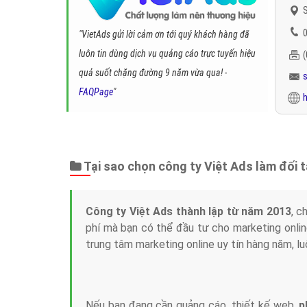
S
0
"VietAds gửi lời cảm ơn tới quý khách hàng đã
luôn tin dùng dịch vụ quảng cáo trực tuyến hiệu
quả suốt chặng đường 9 năm vừa qua! -
FAQPage
"
h
Tại sao chọn công ty Việt Ads làm đối 
Công ty Việt Ads thành lập từ năm 2013
, c
phí mà bạn có thể đầu tư cho marketing on
trung tâm marketing online uy tín hàng năm, l
Nếu bạn đang cần quảng cáo, thiết kế web,
p