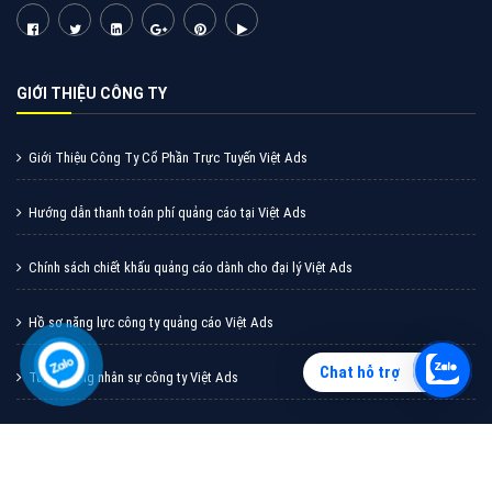
Vì sao doanh nghiệp bạn nên quảng cáo trên Zalo?
Hãy cùng VietAds tìm hiểu về các hình thức quảng
cáo Zalo hiệu quả
XEM CHI TIẾT
Chat hỗ trợ