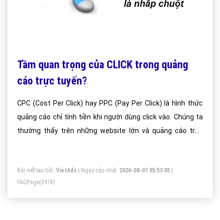
Tầm quan trọng của CLICK trong quảng
cáo trực tuyến?
CPC (Cost Per Click) hay PPC (Pay Per Click) là hình thức
quảng cáo chỉ tính tiền khi người dùng click vào. Chúng ta
thường thấy trên những website lớn và quảng cáo trên
Google. Công việc lúc này của bạn không còn đơn giản là
đặt quảng cáo, chờ nó hiển thị để kiếm tiền như CPM nữa,
Bài viết tạo bởi:
VietAds
| Ngày cập nhật:
2026-08-07 05:53:05
|
mà bạn phải bỏ công sức để tối ưu nó sao cho người đọc
FAQPage
(3978)
click vào thì bạn mới kiếm được tiền.Để người đọc click vào
quảng cáo không phải là một việc đơn giản.