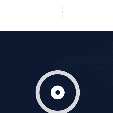
Tìm công ty thiết kế website uy tín, chuyên nghiệp tại
Hà Nội là rất khó cho khách hàng. VietAds xin giới
thiệu công ty thiết kế Viet
XEM CHI TIẾT
Quảng cáo Cốc Cốc