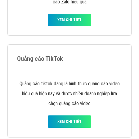
VietAds với đội ngũ chuyên viên tư ấn am hiểu về
chiến dịch quảng cáo Youtube sẽ tư vấn bạn giải pháp
tối ưu, hiệu quả nhất
XEM CHI TIẾT
Thiết kế Website