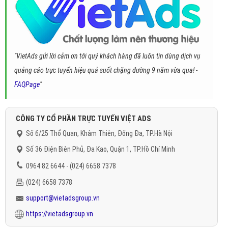
"VietAds gửi lời cảm ơn tới quý khách hàng đã luôn tin dùng dịch vụ
quảng cáo trực tuyến hiệu quả suốt chặng đường 9 năm vừa qua! -
FAQPage
"
CÔNG TY CỔ PHẦN TRỰC TUYẾN VIỆT ADS
Số 6/25 Thổ Quan, Khâm Thiên, Đống Đa, TP.Hà Nội
Số 36 Điện Biên Phủ, Đa Kao, Quận 1, TP.Hồ Chí Minh
0964 82 6644 - (024) 6658 7378
(024) 6658 7378
support@vietadsgroup.vn
https://vietadsgroup.vn