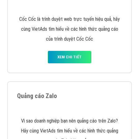
VietAds với đội ngũ SEOer giàu kinh nghiệm được đào
tạo bài bản tại các trung tâm SEO lớn như: Litado,
Inet, Vietmoz, Vinalink
XEM CHI TIẾT
Quảng cáo Youtube