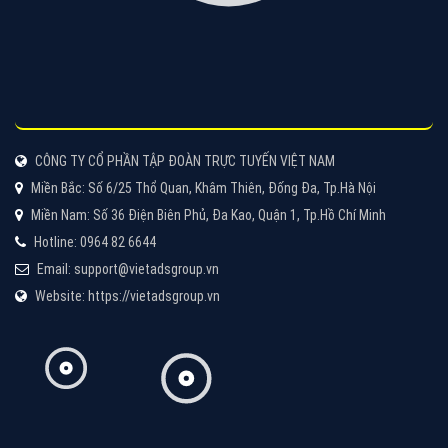
Cốc Cốc là trình duyệt web trực tuyến hiệu quả, hãy
cùng VietAds tìm hiểu về các hình thức quảng cáo
của trình duyệt Cốc Cốc
XEM CHI TIẾT
Quảng cáo Zalo