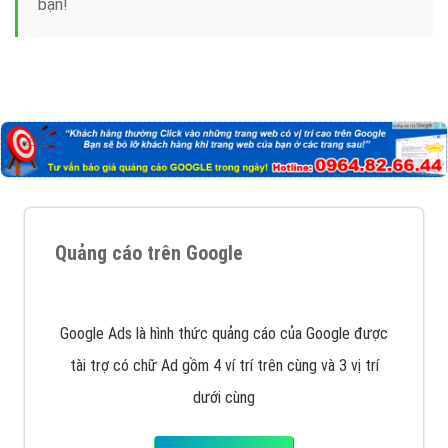
Nếu bạn đang cần quảng cáo, thiết kế web,
phát
triển Website cho doanh nghiệp mình
. Đừng chần
chừ hãy nhấc máy lên và gọi ngay cho chúng tôi theo
Hotline: 0964 82 6644 (24/7) hoặc email:
support@vietadsgroup.vn
để được tư vấn chuyên
sâu về giải pháp marketing hiệu quả cho doanh nghiệp
bạn!