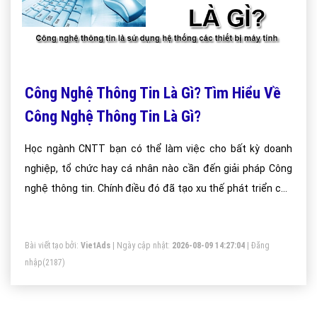
Công Nghệ Thông Tin Là Gì? Tìm Hiểu Về
Công Nghệ Thông Tin Là Gì?
Học ngành CNTT bạn có thể làm việc cho bất kỳ doanh
nghiệp, tổ chức hay cá nhân nào cần đến giải pháp Công
nghệ thông tin. Chính điều đó đã tạo xu thế phát triển của
ngành công nghệ thông tin không chỉ dừng lại ở Việt Nam
mà còn ngày càng phát triển trên toàn thế giới.
Bài viết tạo bởi:
VietAds
| Ngày cập nhật:
2026-08-09 14:27:04
|
Đăng
nhập
(2187)