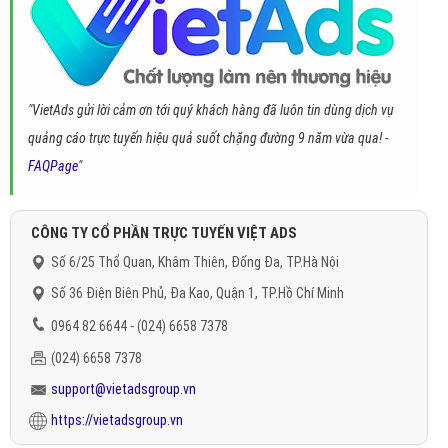
"VietAds gửi lời cảm ơn tới quý khách hàng đã luôn tin dùng dịch vụ
quảng cáo trực tuyến hiệu quả suốt chặng đường 9 năm vừa qua! -
FAQPage
"
CÔNG TY CỔ PHẦN TRỰC TUYẾN VIỆT ADS
Số 6/25 Thổ Quan, Khâm Thiên, Đống Đa, TP.Hà Nội
Số 36 Điện Biên Phủ, Đa Kao, Quận 1, TP.Hồ Chí Minh
0964 82 6644 - (024) 6658 7378
(024) 6658 7378
support@vietadsgroup.vn
https://vietadsgroup.vn