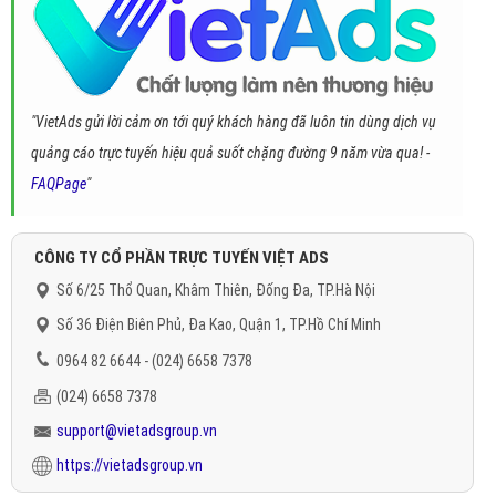
"VietAds gửi lời cảm ơn tới quý khách hàng đã luôn tin dùng dịch vụ
quảng cáo trực tuyến hiệu quả suốt chặng đường 9 năm vừa qua! -
FAQPage
"
CÔNG TY CỔ PHẦN TRỰC TUYẾN VIỆT ADS
Số 6/25 Thổ Quan, Khâm Thiên, Đống Đa, TP.Hà Nội
Số 36 Điện Biên Phủ, Đa Kao, Quận 1, TP.Hồ Chí Minh
0964 82 6644 - (024) 6658 7378
(024) 6658 7378
support@vietadsgroup.vn
https://vietadsgroup.vn