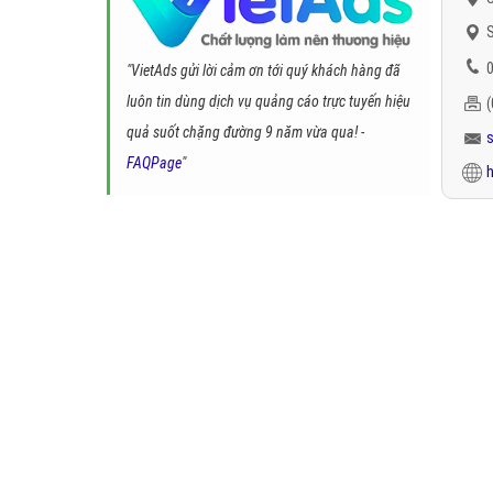
S
0
"VietAds gửi lời cảm ơn tới quý khách hàng đã
luôn tin dùng dịch vụ quảng cáo trực tuyến hiệu
quả suốt chặng đường 9 năm vừa qua! -
FAQPage
"
h