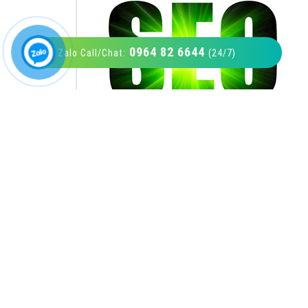
0964 82 6644
Zalo Call/Chat:
(24/7)
VietAds với đội ngũ SEOer giàu kinh nghiệm
được đào tạo bài bản tại các trung tâm SEO
lớn như: Litado, Inet, Vietmoz, Vinalink
XEM CHI TIẾT