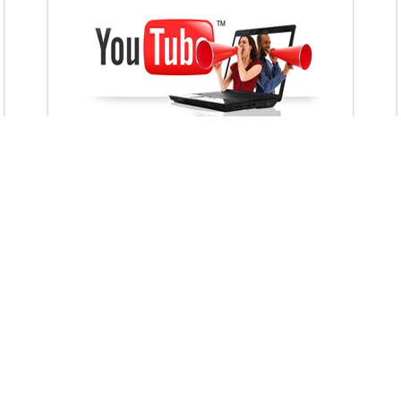
VietAds với đội ngũ chuyên viên tư ấn am
hiểu về chiến dịch quảng cáo Youtube sẽ tư
vấn bạn giải pháp tối ưu, hiệu quả nhất
XEM CHI TIẾT