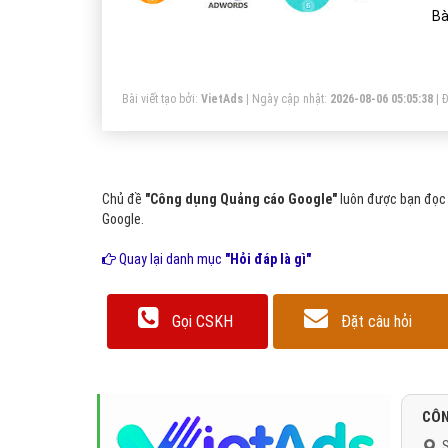
Bà
Bài viết tạo bởi:
VietAds
| Ngày cập nhật:
2026-08-06 05:05:38
|
Đ
Chủ đề
"Công dụng Quảng cáo Google"
luôn được bạn đọc 
Google.
Quay lại danh mục
"Hỏi đáp là gì"
Gọi CSKH
Đặt câu hỏi
CÔN
S