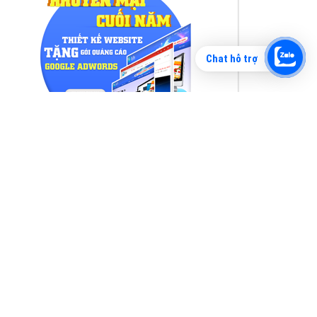
Chat hỗ trợ
Tìm công ty thiết kế website uy tín, chuyên
nghiệp tại Hà Nội là rất khó cho khách hàng.
VietAds xin giới thiệu công ty thiết kế Viet
XEM CHI TIẾT