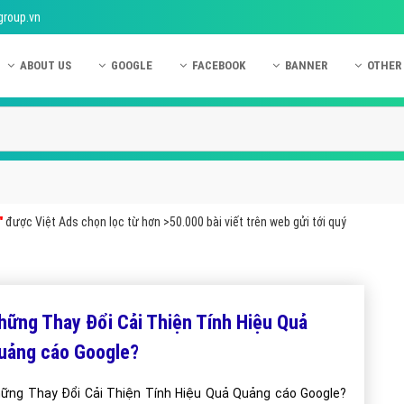
group.vn
ABOUT US
GOOGLE
FACEBOOK
BANNER
OTHER
Giới thiệu công ty Việt Ads
Kinh nghiệm quảng cáo Google
Kinh nghiệm quảng cáo Facebook
Dịch vụ quảng cáo Ban
Quảng
Hướng dẫn thanh toán Việt Ads
Kiến thức quảng cáo Google
Dịch vụ quảng cáo Facebook
Hỏi đáp quảng cáo Ba
Hỏi đá
Chính sách bảo mật Việt Ads
Dịch vụ quảng cáo Google
Kiến thức quảng cáo Facebook
Quảng cáo Banner
Quảng
Chính sách bảo hành & bảo trì Việt Ads
Quảng cáo Google Adwords
Quảng cáo Facebook
Quảng
"
được Việt Ads chọn lọc từ hơn >50.000 bài viết trên web gửi tới quý
Liên hệ Việt Ads
Các hình thức quảng cáo Google
Hỏi đáp Facebook
Quảng 
Chính sách đại lý Việt Ads
Hướng dẫn chạy quảng cáo Google
Quảng
Tiện ích mở rộng quảng cáo Google
Quảng
hững Thay Đổi Cải Thiện Tính Hiệu Quả
Hỏi đáp Google
Quảng
uảng cáo Google?
Phần 
ững Thay Đổi Cải Thiện Tính Hiệu Quả Quảng cáo Google?