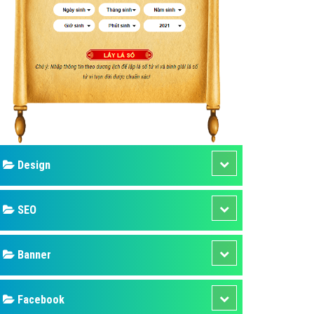
ụ Domain & Hosting
áp phần mềm
áp quảng cáo TVC
p quảng cáo mobile
p quảng cáo Online
áp quảng cáo Skype
p Domain & Hosting
Design
p viết bài Marketing
 cáo Youtube
SEO
ụ quảng cáo Youtube
ụ quảng cáo Cốc Cốc
Banner
ụ quảng cáo Tiktok
Facebook
ụ quảng cáo Zalo