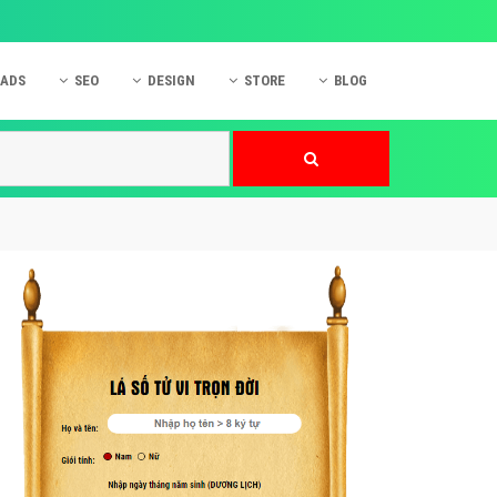
 ADS
SEO
DESIGN
STORE
BLOG
ner
 cáo Mobile
SEO Website
Thiết kế Web
nner
p quảng cáo Instagram
Dịch vụ SEO Website
Thiết kế Website
 cáo Zalo
Hỏi đáp SEO Google
Danh sách Website
 cáo Instagram
Thiết kế Landing Page
cáo Online
Dịch vụ thiết kế Website
 cáo Skype
Hỏi đáp Website
 cáo TVC
 cáo Cốc Cốc
mềm ứng dụng hay