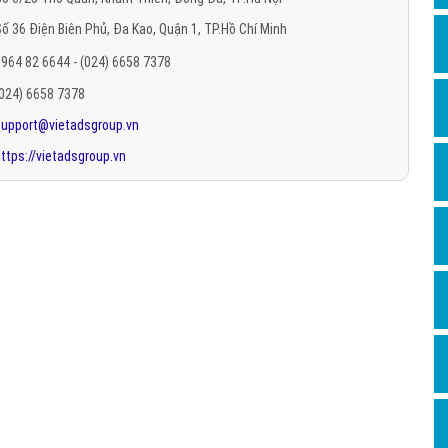
Hỏi đ
ố 36 Điện Biên Phủ, Đa Kao, Quận 1, TP.Hồ Chí Minh
Thiết 
964 82 6644 - (024) 6658 7378
Quảng
(024) 6658 7378
support@vietadsgroup.vn
Quảng
ttps://vietadsgroup.vn
Định n
Nghĩa l
Phần 