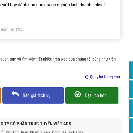
Dịch v
i viết hay dành cho các doanh nghiệp kinh doanh online?
Hỏi đ
Hỏi đ
ăng nhập
(1322)
Hỏi đá
Hỏi đá
Hỏi đ
quan tâm và tìm kiếm rất nhiều trên web của chúng tôi cũng như trên
Hỏi đá
Hỏi đá
Quay lại trang chủ
Quảng
Báo giá dịch vụ
Đặt lịch hẹn
Dịch v
Dịch v
Dịch v
G TY CỔ PHẦN TRỰC TUYẾN VIỆT ADS
Dịch v
ố 6/25 Thổ Quan, Khâm Thiên, Đống Đa, TP.Hà Nội