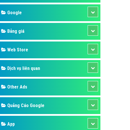
áp quảng cáo Youtube
Google
kế ứng dụng
 cáo Cốc Cốc hiệu quả
Bảng giá
 cáo Zalo chuyên nghiệp
ghĩa
Web Store
à gì
Dịch vụ liên quan
mềm ứng dụng hay
Other Ads
Quảng Cáo Google
App