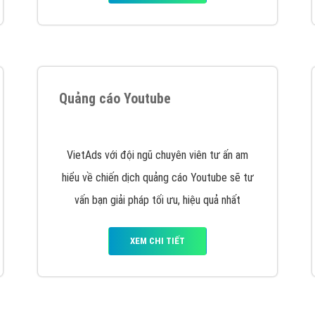
hát triển Website cho doanh nghiệp mình
. Đừng chần chừ hã
support@vietadsgroup.vn
để được tư vấn chuyên sâu về giải phá
Quảng cáo trên Facebook