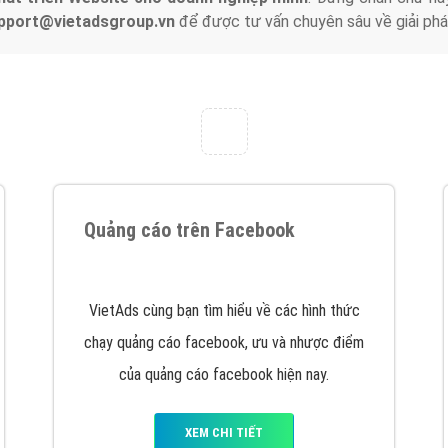
tác Marketing Online?
húng tôi với bề dày kinh nghiệm sẽ tư vấn xây dựng và phát tr
line. Đội ngũ kỹ thuật quảng cáo trực tuyến, SEO, lập trình Web 
uôn
đem đến cho khách hàng sản phẩm/ dịch vụ chất lượng
.