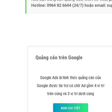
Tại sao chọn công ty Việt Ads làm đối 
Công ty Việt Ads thành lập từ năm 2013
, c
phí mà bạn có thể đầu tư cho marketing on
trung tâm marketing online uy tín hàng năm, l