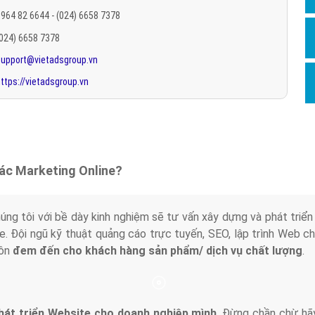
Hỏi đ
964 82 6644 - (024) 6658 7378
(024) 6658 7378
Thiết 
support@vietadsgroup.vn
Quảng
ttps://vietadsgroup.vn
Quảng
Định n
Nghĩa l
Phần 