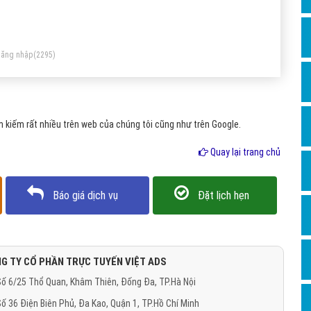
Dịch v
ay số
Hỏi đ
Hỏi đ
ăng nhập
(2295)
Hỏi đá
Hỏi đá
 kiếm rất nhiều trên web của chúng tôi cũng như trên Google.
Hỏi đ
Hỏi đá
Quay lại trang chủ
Hỏi đá
Báo giá dịch vụ
Đặt lịch hẹn
Quảng
Dịch v
Dịch v
G TY CỔ PHẦN TRỰC TUYẾN VIỆT ADS
Dịch v
ố 6/25 Thổ Quan, Khâm Thiên, Đống Đa, TP.Hà Nội
Dịch v
ố 36 Điện Biên Phủ, Đa Kao, Quận 1, TP.Hồ Chí Minh