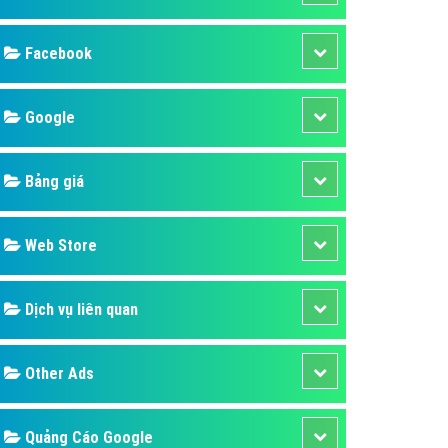
ụ Domain & Hosting
áp phần mềm
áp quảng cáo TVC
p quảng cáo mobile
p quảng cáo Online
áp quảng cáo Skype
p Domain & Hosting
Design
p viết bài Marketing
 cáo Youtube
SEO
ụ quảng cáo Youtube
ụ quảng cáo Cốc Cốc
Banner
ụ quảng cáo Tiktok
Facebook
ụ quảng cáo Zalo