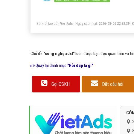
qu
Bài viết tạo bởi:
VietAds
| Ngày cập nhật:
2026-08-06 22:32:39
|
Đ
Chủ đề
"công nghệ adsl"
luôn được bạn đọc quan tâm và tìm
Quay lại danh mục
"Hỏi đáp là gì"
Gọi CSKH
Đặt câu hỏi
CÔN
S
S