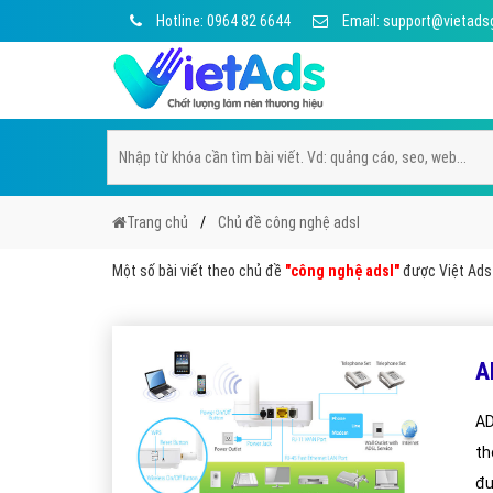
Hotline: 0964 82 6644
Email: support@vietads
Trang chủ
Chủ đề công nghệ adsl
Một số bài viết theo chủ đề
"công nghệ adsl"
được Việt Ads 
A
AD
th
đư