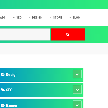
 ADS
SEO
DESIGN
STORE
BLOG
ner
 cáo Mobile
SEO Website
Thiết kế Web
nner
p quảng cáo Instagram
Dịch vụ SEO Website
Thiết kế Website
 cáo Zalo
Hỏi đáp SEO Google
Danh sách Website
 cáo Instagram
Thiết kế Landing Page
cáo Online
Dịch vụ thiết kế Website
 cáo Skype
Hỏi đáp Website
 cáo TVC
 cáo Cốc Cốc
mềm ứng dụng hay