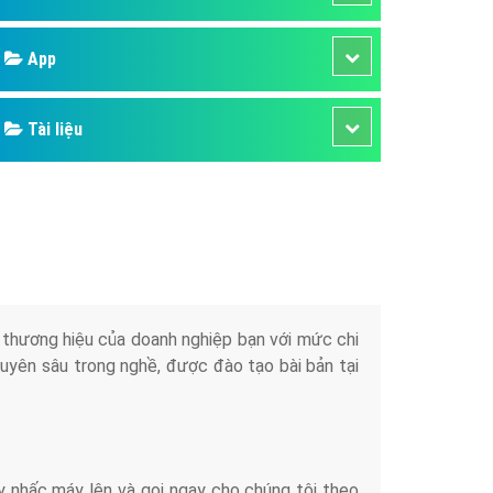
áp quảng cáo Youtube
Google
kế ứng dụng
 cáo Cốc Cốc hiệu quả
Bảng giá
 cáo Zalo chuyên nghiệp
ghĩa
Web Store
à gì
Dịch vụ liên quan
mềm ứng dụng hay
Other Ads
Quảng Cáo Google
App