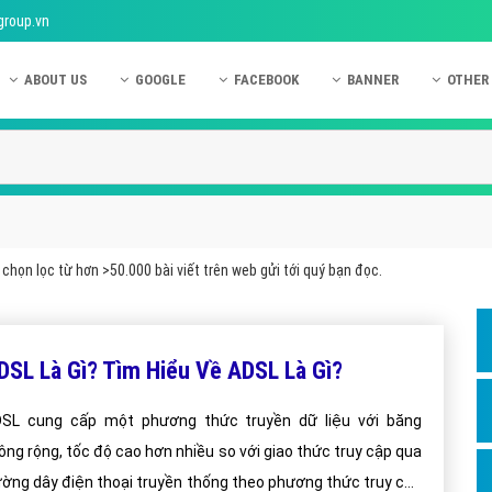
group.vn
ABOUT US
GOOGLE
FACEBOOK
BANNER
OTHER
Giới thiệu công ty Việt Ads
Kinh nghiệm quảng cáo Google
Kinh nghiệm quảng cáo Facebook
Dịch vụ quảng cáo Ban
Quảng
Hướng dẫn thanh toán Việt Ads
Kiến thức quảng cáo Google
Dịch vụ quảng cáo Facebook
Hỏi đáp quảng cáo Ba
Hỏi đá
Chính sách bảo mật Việt Ads
Dịch vụ quảng cáo Google
Kiến thức quảng cáo Facebook
Quảng cáo Banner
Quảng
Chính sách bảo hành & bảo trì Việt Ads
Quảng cáo Google Adwords
Quảng cáo Facebook
Quảng
chọn lọc từ hơn >50.000 bài viết trên web gửi tới quý bạn đọc.
Liên hệ Việt Ads
Các hình thức quảng cáo Google
Hỏi đáp Facebook
Quảng 
Chính sách đại lý Việt Ads
Hướng dẫn chạy quảng cáo Google
Quảng
DSL Là Gì? Tìm Hiểu Về ADSL Là Gì?
Tiện ích mở rộng quảng cáo Google
Quảng
Hỏi đáp Google
Quảng
SL cung cấp một phương thức truyền dữ liệu với băng
ông rộng, tốc độ cao hơn nhiều so với giao thức truy cập qua
Phần 
ờng dây điện thoại truyền thống theo phương thức truy cập