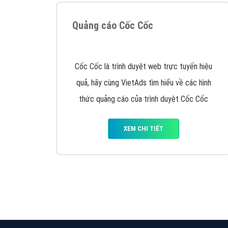
Google Ads là hình thức quảng cáo của
Google được tài trợ có chữ Ad gồm 4 ví trí
trên cùng và 3 vị trí dưới cùng
XEM CHI TIẾT