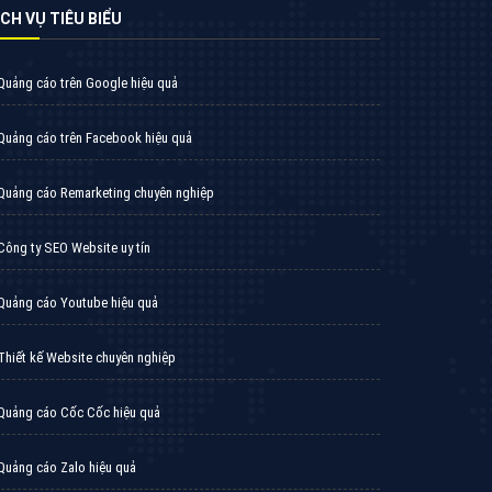
VietAds với đội ngũ SEOer giàu kinh nghiệm
được đào tạo bài bản tại các trung tâm SEO
lớn như: Litado, Inet, Vietmoz, Vinalink
XEM CHI TIẾT
Quảng cáo Cốc Cốc