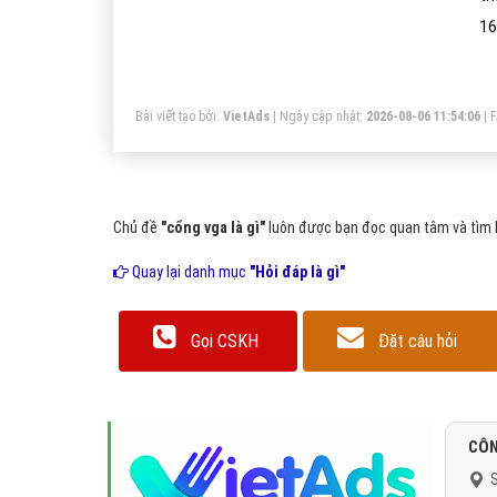
16
VG
dụ
Bài viết tạo bởi:
VietAds
| Ngày cập nhật:
2026-08-06 11:54:06
|
Chủ đề
"cổng vga là gì"
luôn được bạn đọc quan tâm và tìm k
Quay lại danh mục
"Hỏi đáp là gì"
Gọi CSKH
Đặt câu hỏi
CÔN
S