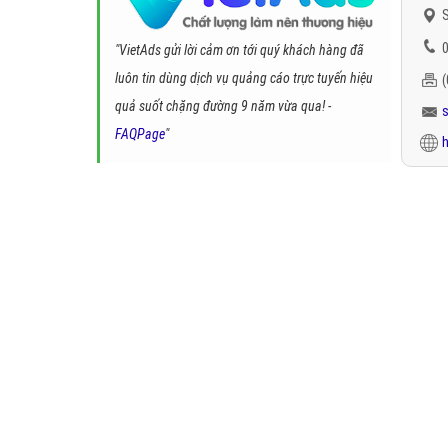
S
0
"VietAds gửi lời cảm ơn tới quý khách hàng đã
luôn tin dùng dịch vụ quảng cáo trực tuyến hiệu
quả suốt chặng đường 9 năm vừa qua! -
FAQPage
"
h