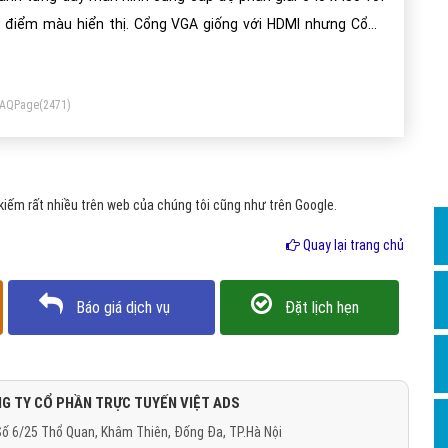
Dịch v
 điểm màu hiển thị. Cổng VGA giống với HDMI nhưng Cổng
Hỏi đ
A không truyền tải được âm thanh như HDMI mà phải sử
Hỏi đ
ng cáp nối ngoài 3.5.
FAQPage
(2471)
Hỏi đá
Hỏi đá
Hỏi đ
iếm rất nhiều trên web của chúng tôi cũng như trên Google.
Hỏi đá
Quay lại trang chủ
Hỏi đá
Quảng
Báo giá dịch vụ
Đặt lịch hẹn
Dịch v
Dịch v
Dịch v
G TY CỔ PHẦN TRỰC TUYẾN VIỆT ADS
ố 6/25 Thổ Quan, Khâm Thiên, Đống Đa, TP.Hà Nội
Dịch v