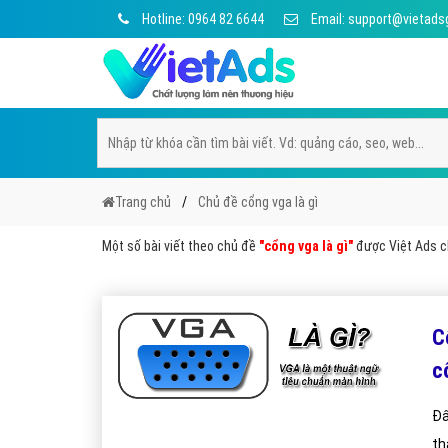
Hotline: 0964 82 6644
Email: support@vietads
Trang chủ
Chủ đề cổng vga là gì
Một số bài viết theo chủ đề
"cổng vga là gì"
được Việt Ads ch
C
c
Đâ
th