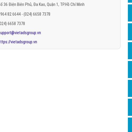
ố 36 Điện Biên Phủ, Đa Kao, Quận 1, TP.Hồ Chí Minh
Hỏi đ
964 82 6644 - (024) 6658 7378
Thiết 
(024) 6658 7378
Quảng
support@vietadsgroup.vn
Quảng
ttps://vietadsgroup.vn
Định n
Nghĩa l
Phần 