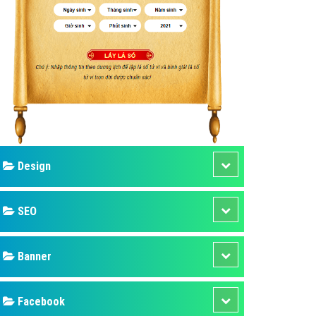
ụ Domain & Hosting
áp phần mềm
áp quảng cáo TVC
p quảng cáo mobile
p quảng cáo Online
áp quảng cáo Skype
p Domain & Hosting
Design
p viết bài Marketing
 cáo Youtube
SEO
ụ quảng cáo Youtube
ụ quảng cáo Cốc Cốc
Banner
ụ quảng cáo Tiktok
Facebook
ụ quảng cáo Zalo