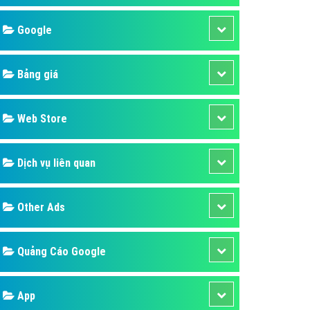
áp quảng cáo Youtube
Google
kế ứng dụng
 cáo Cốc Cốc hiệu quả
Bảng giá
 cáo Zalo chuyên nghiệp
ghĩa
Web Store
à gì
Dịch vụ liên quan
mềm ứng dụng hay
Other Ads
Quảng Cáo Google
App