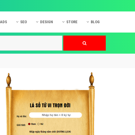
 ADS
SEO
DESIGN
STORE
BLOG
ner
 cáo Mobile
SEO Website
Thiết kế Web
nner
p quảng cáo Instagram
Dịch vụ SEO Website
Thiết kế Website
 cáo Zalo
Hỏi đáp SEO Google
Danh sách Website
 cáo Instagram
Thiết kế Landing Page
cáo Online
Dịch vụ thiết kế Website
 cáo Skype
Hỏi đáp Website
 cáo TVC
 cáo Cốc Cốc
mềm ứng dụng hay