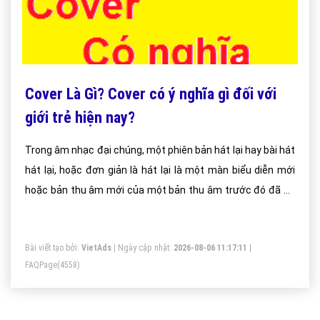
Cover Là Gì? Cover có ý nghĩa gì đối với
giới trẻ hiện nay?
Trong âm nhạc đại chúng, một phiên bản hát lại hay bài hát
hát lại, hoặc đơn giản là hát lại là một màn biểu diễn mới
hoặc bản thu âm mới của một bản thu âm trước đó đã có
sẵn, hoặc một bài hát được phát hành thương mại hay
một ca khúc nổi tiếng.
Bài viết tạo bởi:
VietAds
| Ngày cập nhật:
2026-08-06 11:17:11
|
FAQPage
(4558)