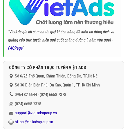
"VietAds gửi lời cảm ơn tới quý khách hàng đã luôn tin dùng dịch vụ
quảng cáo trực tuyến hiệu quả suốt chặng đường 9 năm vừa qua! -
FAQPage
"
CÔNG TY CỔ PHẦN TRỰC TUYẾN VIỆT ADS
Số 6/25 Thổ Quan, Khâm Thiên, Đống Đa, TP.Hà Nội
Số 36 Điện Biên Phủ, Đa Kao, Quận 1, TP.Hồ Chí Minh
0964 82 6644 - (024) 6658 7378
(024) 6658 7378
support@vietadsgroup.vn
https://vietadsgroup.vn