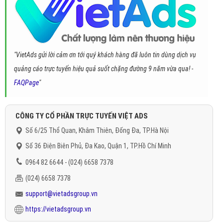
"VietAds gửi lời cảm ơn tới quý khách hàng đã luôn tin dùng dịch vụ
quảng cáo trực tuyến hiệu quả suốt chặng đường 9 năm vừa qua! -
FAQPage
"
CÔNG TY CỔ PHẦN TRỰC TUYẾN VIỆT ADS
Số 6/25 Thổ Quan, Khâm Thiên, Đống Đa, TP.Hà Nội
Số 36 Điện Biên Phủ, Đa Kao, Quận 1, TP.Hồ Chí Minh
0964 82 6644 - (024) 6658 7378
(024) 6658 7378
support@vietadsgroup.vn
https://vietadsgroup.vn