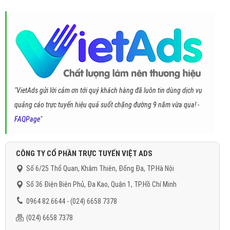
"VietAds gửi lời cảm ơn tới quý khách hàng đã luôn tin dùng dịch vụ
quảng cáo trực tuyến hiệu quả suốt chặng đường 9 năm vừa qua! -
FAQPage
"
CÔNG TY CỔ PHẦN TRỰC TUYẾN VIỆT ADS
Số 6/25 Thổ Quan, Khâm Thiên, Đống Đa, TP.Hà Nội
Số 36 Điện Biên Phủ, Đa Kao, Quận 1, TP.Hồ Chí Minh
0964 82 6644 - (024) 6658 7378
(024) 6658 7378