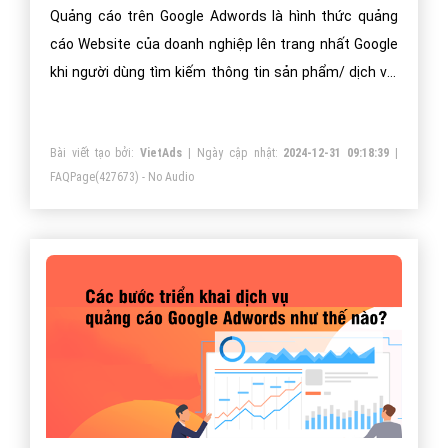
Quảng cáo trên Google Adwords là hình thức quảng
cáo Website của doanh nghiệp lên trang nhất Google
khi người dùng tìm kiếm thông tin sản phẩm/ dịch vụ.
Doanh nghiệp sẽ có rất nhiều khách hàng mà chỉ phải
trả chi phí quảng cáo khi người xem click vào quảng
Bài viết tạo bởi:
VietAds
| Ngày cập nhật:
2024-12-31 09:18:39
|
cáo của mình!
FAQPage
(427673) - No Audio