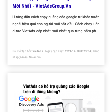
Mới Nhất - VietAdsGroup.Vn
Hướng dẫn cách chạy quảng cáo google từ khóa nước
ngoài hiệu quả cho người mới bắt đầu. Cách chạy luôn
được VietAds cập nhật mới nhất qua từng năm phát
triển.
Bài viết tạo bởi:
VietAds
| Ngày cập nhật:
2024-12-30 03:25:34
|
Đăng
nhập
(4424) - No Audio