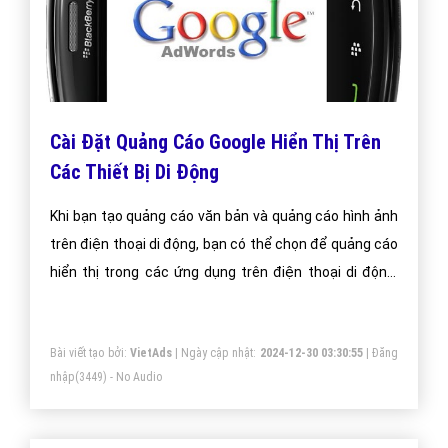
Cài Đặt Quảng Cáo Google Hiển Thị Trên
Các Thiết Bị Di Động
Khi bạn tạo quảng cáo văn bản và quảng cáo hình ảnh
trên điện thoại di động, bạn có thể chọn để quảng cáo
hiển thị trong các ứng dụng trên điện thoại di động,
thiết bị Android và iOS
Bài viết tạo bởi:
VietAds
| Ngày cập nhật:
2024-12-30 03:30:55
|
Đăng
nhập
(3449) - No Audio