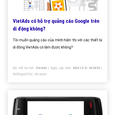
VietAds có hỗ trợ quảng cáo Google trên
di động không?
Tôi muốn quảng cáo của mình hiện thị với các thiết bị
di động VietAds có làm được không?
Bài viết tạo bởi:
VietAds
| Ngày cập nhật:
2024-12-31 04:38:54
|
FAQPage
(3783) - No Audio