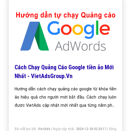
Cách Chạy Quảng Cáo Google tiền ảo Mới
Nhất - VietAdsGroup.Vn
Hướng dẫn cách chạy quảng cáo google từ khóa tiền
ảo hiệu quả cho người mới bắt đầu. Cách chạy luôn
được VietAds cập nhật mới nhất qua từng năm phát
triển.
Bài viết tạo bởi:
VietAds
| Ngày cập nhật:
2024-12-30 02:24:17
|
Đăng