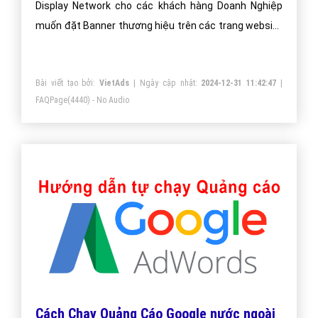
Display Network cho các khách hàng Doanh Nghiệp
muốn đặt Banner thương hiệu trên các trang website
lớn, nổi tiếng.
Bài viết tạo bởi:
VietAds
| Ngày cập nhật:
2024-12-31 11:42:47
|
FAQPage
(4440) - No Audio
Cách Chạy Quảng Cáo Google nước ngoài