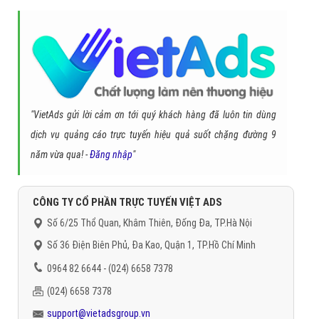
"VietAds gửi lời cảm ơn tới quý khách hàng đã luôn tin dùng
dịch vụ quảng cáo trực tuyến hiệu quả suốt chặng đường 9
năm vừa qua! -
Đăng nhập
"
CÔNG TY CỔ PHẦN TRỰC TUYẾN VIỆT ADS
Số 6/25 Thổ Quan, Khâm Thiên, Đống Đa, TP.Hà Nội
Số 36 Điện Biên Phủ, Đa Kao, Quận 1, TP.Hồ Chí Minh
0964 82 6644 - (024) 6658 7378
(024) 6658 7378
support@vietadsgroup.vn