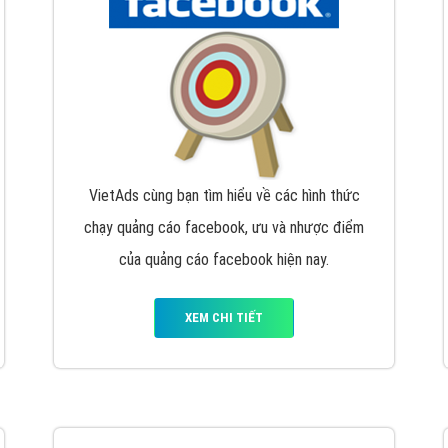
hát triển Website cho doanh nghiệp mình
. Đừng chần chừ hã
support@vietadsgroup.vn
để được tư vấn chuyên sâu về giải phá
Quảng cáo trên Facebook