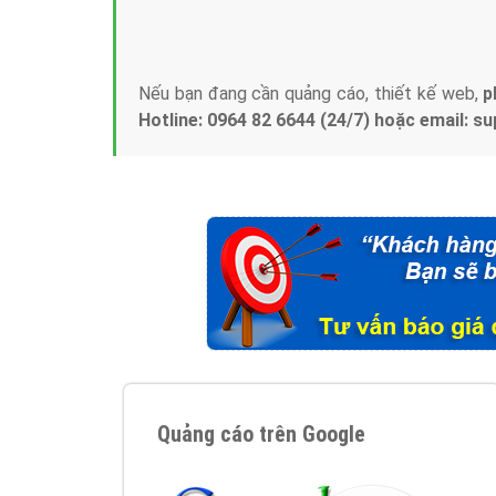
Tại sao chọn công ty Việt Ads làm đối 
Công ty Việt Ads thành lập từ năm 2013
, c
phí mà bạn có thể đầu tư cho marketing on
trung tâm marketing online uy tín hàng năm, l