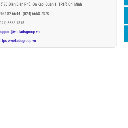
ố 36 Điện Biên Phủ, Đa Kao, Quận 1, TP.Hồ Chí Minh
Hỏi đ
964 82 6644 - (024) 6658 7378
Thiết 
(024) 6658 7378
Quảng
support@vietadsgroup.vn
Quảng
ttps://vietadsgroup.vn
Định n
Nghĩa l
Phần 