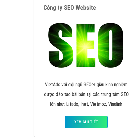
Google Ads là hình thức quảng cáo của
Google được tài trợ có chữ Ad gồm 4 ví trí
trên cùng và 3 vị trí dưới cùng
XEM CHI TIẾT
Công ty SEO Website