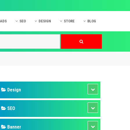
 ADS
SEO
DESIGN
STORE
BLOG
ner
 cáo Mobile
SEO Website
Thiết kế Web
nner
p quảng cáo Instagram
Dịch vụ SEO Website
Thiết kế Website
 cáo Zalo
Hỏi đáp SEO Google
Danh sách Website
 cáo Instagram
Thiết kế Landing Page
cáo Online
Dịch vụ thiết kế Website
 cáo Skype
Hỏi đáp Website
 cáo TVC
 cáo Cốc Cốc
mềm ứng dụng hay