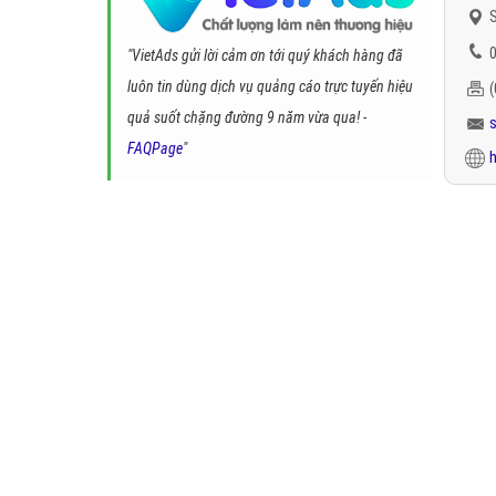
S
0
"VietAds gửi lời cảm ơn tới quý khách hàng đã
luôn tin dùng dịch vụ quảng cáo trực tuyến hiệu
quả suốt chặng đường 9 năm vừa qua! -
FAQPage
"
h