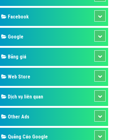
ụ Domain & Hosting
áp phần mềm
áp quảng cáo TVC
p quảng cáo mobile
p quảng cáo Online
áp quảng cáo Skype
p Domain & Hosting
Design
p viết bài Marketing
 cáo Youtube
SEO
ụ quảng cáo Youtube
ụ quảng cáo Cốc Cốc
Banner
ụ quảng cáo Tiktok
Facebook
ụ quảng cáo Zalo