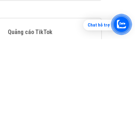
Chat hỗ trợ
Tìm công ty thiết kế website uy tín, chuyên
nghiệp tại Hà Nội là rất khó cho khách hàng.
VietAds xin giới thiệu công ty thiết kế Viet
XEM CHI TIẾT