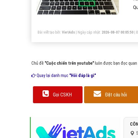
Qu
Bài viết tạo bởi:
VietAds
| Ngày cập nhật:
2026-08-07 00:05:50
|
Đ
Chủ đề
"Cuộc chiến trên youtube"
luôn được bạn đọc quan t
Quay lại danh mục
"Hỏi đáp là gì"
Gọi CSKH
Đặt câu hỏi
CÔN
S