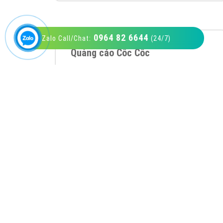
0964 82 6644
Zalo Call/Chat:
(24/7)
VietAds với đội ngũ SEOer giàu kinh nghiệm
được đào tạo bài bản tại các trung tâm SEO
lớn như: Litado, Inet, Vietmoz, Vinalink
XEM CHI TIẾT