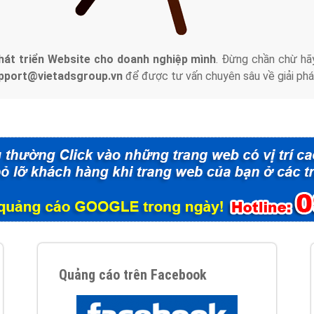
tác Marketing Online?
húng tôi với bề dày kinh nghiệm sẽ tư vấn xây dựng và phát tr
line. Đội ngũ kỹ thuật quảng cáo trực tuyến, SEO, lập trình Web 
uôn
đem đến cho khách hàng sản phẩm/ dịch vụ chất lượng
.