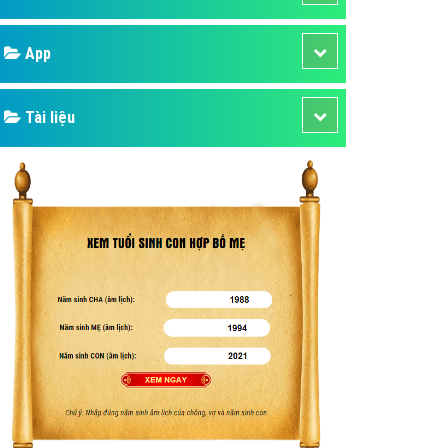
áp quảng cáo Youtube
Google
kế ứng dụng
 cáo Cốc Cốc hiệu quả
Bảng giá
 cáo Zalo chuyên nghiệp
ghĩa
Web Store
à gì
Dịch vụ liên quan
mềm ứng dụng hay
Other Ads
Quảng Cáo Google
App