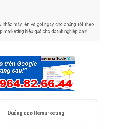
iển thương hiệu của doanh nghiệp bạn với mức chi
chuyên sâu trong nghề, được đào tạo bài bản tại