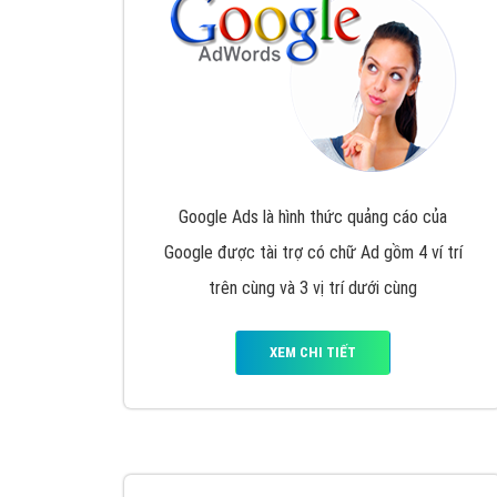
Nếu bạn đang cần quảng cáo, thiết kế web,
p
Hotline: 0964 82 6644 (24/7) hoặc email: 
Quảng cáo trên Google