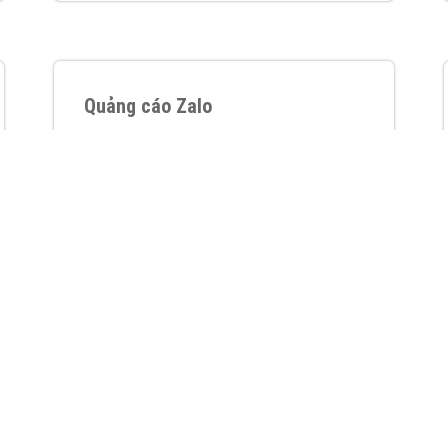
VietAds với đội ngũ chuyên viên tư ấn am
hiểu về chiến dịch quảng cáo Youtube sẽ tư
vấn bạn giải pháp tối ưu, hiệu quả nhất
XEM CHI TIẾT