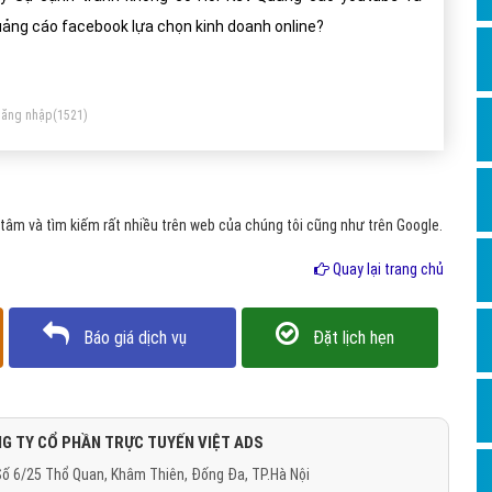
Dịch v
ảng cáo facebook lựa chọn kinh doanh online?
Hỏi đ
Hỏi đ
ăng nhập
(1521)
Hỏi đá
Hỏi đá
Hỏi đ
âm và tìm kiếm rất nhiều trên web của chúng tôi cũng như trên Google.
Hỏi đá
Quay lại trang chủ
Hỏi đá
Quảng
Báo giá dịch vụ
Đặt lịch hẹn
Dịch v
Dịch v
Dịch v
G TY CỔ PHẦN TRỰC TUYẾN VIỆT ADS
ố 6/25 Thổ Quan, Khâm Thiên, Đống Đa, TP.Hà Nội
Dịch v