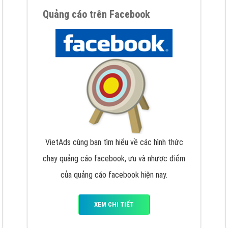
hát triển Website cho doanh nghiệp mình
. Đừng chần chừ hã
support@vietadsgroup.vn
để được tư vấn chuyên sâu về giải phá
Quảng cáo trên Facebook