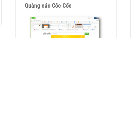
VietAds với đội ngũ chuyên viên tư ấn am
hiểu về chiến dịch quảng cáo Youtube sẽ tư
vấn bạn giải pháp tối ưu, hiệu quả nhất
XEM CHI TIẾT