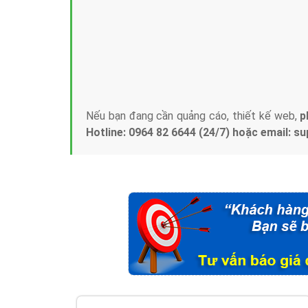
Tại sao chọn công ty Việt Ads làm đối 
Công ty Việt Ads thành lập từ năm 2013
, c
phí mà bạn có thể đầu tư cho marketing on
trung tâm marketing online uy tín hàng năm, l