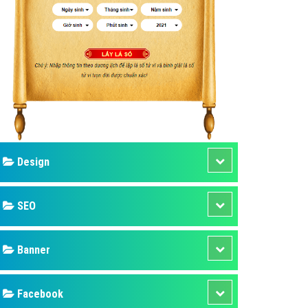
ụ Domain & Hosting
áp phần mềm
áp quảng cáo TVC
p quảng cáo mobile
p quảng cáo Online
áp quảng cáo Skype
p Domain & Hosting
Design
p viết bài Marketing
 cáo Youtube
SEO
ụ quảng cáo Youtube
ụ quảng cáo Cốc Cốc
Banner
ụ quảng cáo Tiktok
Facebook
ụ quảng cáo Zalo