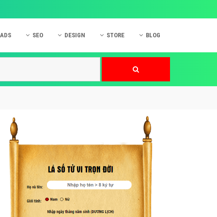
 ADS
SEO
DESIGN
STORE
BLOG
ner
 cáo Mobile
SEO Website
Thiết kế Web
nner
p quảng cáo Instagram
Dịch vụ SEO Website
Thiết kế Website
 cáo Zalo
Hỏi đáp SEO Google
Danh sách Website
 cáo Instagram
Thiết kế Landing Page
cáo Online
Dịch vụ thiết kế Website
 cáo Skype
Hỏi đáp Website
 cáo TVC
 cáo Cốc Cốc
mềm ứng dụng hay