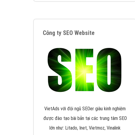
Google Ads là hình thức quảng cáo của
Google được tài trợ có chữ Ad gồm 4 ví trí
trên cùng và 3 vị trí dưới cùng
XEM CHI TIẾT
Công ty SEO Website