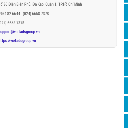
ố 36 Điện Biên Phủ, Đa Kao, Quận 1, TP.Hồ Chí Minh
Hỏi đ
964 82 6644 - (024) 6658 7378
Thiết 
(024) 6658 7378
Quảng
support@vietadsgroup.vn
Quảng
ttps://vietadsgroup.vn
Định n
Nghĩa l
Phần 