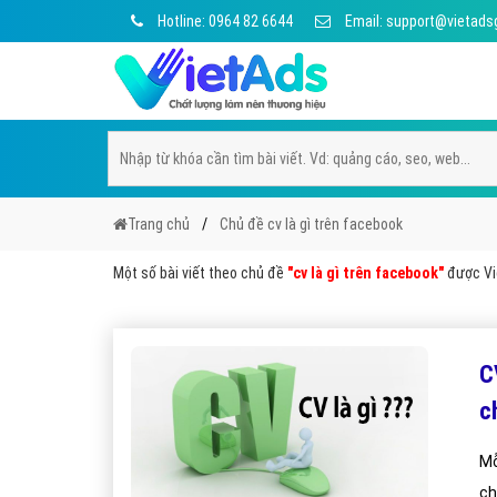
Hotline: 0964 82 6644
Email: support@vietads
Trang chủ
Chủ đề cv là gì trên facebook
Một số bài viết theo chủ đề
"cv là gì trên facebook"
được Việ
C
c
Mỗ
ch