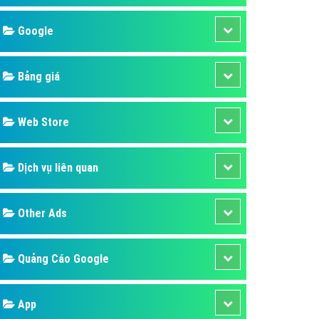
áp quảng cáo Youtube
Google
kế ứng dụng
 cáo Cốc Cốc hiệu quả
Bảng giá
 cáo Zalo chuyên nghiệp
ghĩa
Web Store
à gì
Dịch vụ liên quan
mềm ứng dụng hay
Other Ads
Quảng Cáo Google
App