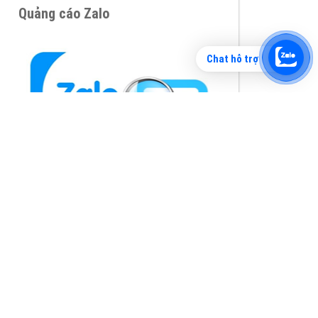
Chat hỗ trợ
Tìm công ty thiết kế website uy tín, chuyên
nghiệp tại Hà Nội là rất khó cho khách hàng.
VietAds xin giới thiệu công ty thiết kế Viet
XEM CHI TIẾT