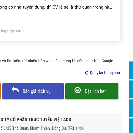
Dịch v
ợng có nhà tuyển dụng, thì CV là sẽ là thứ quan trọng hàng
Hỏi đ
u.
Hỏi đ
ăng nhập
(1383)
Hỏi đá
Hỏi đá
Hỏi đ
và tìm kiếm rất nhiều trên web của chúng tôi cũng như trên Google.
Hỏi đá
Quay lại trang chủ
Hỏi đá
Quảng
Báo giá dịch vụ
Đặt lịch hẹn
Dịch v
Dịch v
Dịch v
G TY CỔ PHẦN TRỰC TUYẾN VIỆT ADS
ố 6/25 Thổ Quan, Khâm Thiên, Đống Đa, TP.Hà Nội
Dịch v