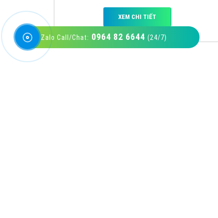
0964 82 6644
Zalo Call/Chat:
(24/7)
VietAds với đội ngũ SEOer giàu kinh nghiệm
được đào tạo bài bản tại các trung tâm SEO
lớn như: Litado, Inet, Vietmoz, Vinalink
XEM CHI TIẾT