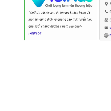
S
0
"VietAds gửi lời cảm ơn tới quý khách hàng đã
luôn tin dùng dịch vụ quảng cáo trực tuyến hiệu
quả suốt chặng đường 9 năm vừa qua! -
FAQPage
"
h