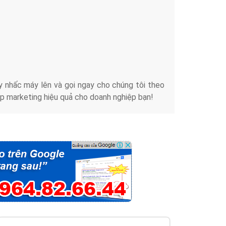
iển thương hiệu của doanh nghiệp bạn với mức chi
chuyên sâu trong nghề, được đào tạo bài bản tại