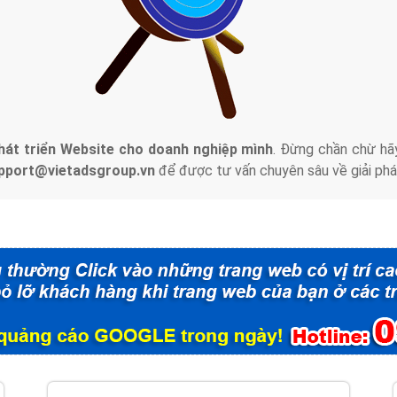
tác Marketing Online?
húng tôi với bề dày kinh nghiệm sẽ tư vấn xây dựng và phát tr
line. Đội ngũ kỹ thuật quảng cáo trực tuyến, SEO, lập trình Web 
uôn
đem đến cho khách hàng sản phẩm/ dịch vụ chất lượng
.