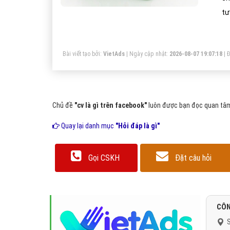
tư
đầ
Bài viết tạo bởi:
VietAds
| Ngày cập nhật:
2026-08-07 19:07:18
|
Đ
Chủ đề
"cv là gì trên facebook"
luôn được bạn đọc quan tâm 
Quay lại danh mục
"Hỏi đáp là gì"
Gọi CSKH
Đặt câu hỏi
CÔN
S