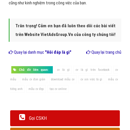
cũng như kinh nghiệm trong công việc của bạn.
Trân trọng! Cảm ơn bạn đã luôn theo dõi các bài viết
trên Website VietAdsGroup.Vn của công ty chúng tôi!
Quay lại danh mục
"Hỏi đáp là gì"
Quay lại trang chủ
Chủ đề liên quan:
cv là gì
cv là gì trên facebook
cv
mẫu
mẫu cv đơn giản
download mẫu cv
cv xin việc là gì
mẫu cv
tiếng anh
mẫu cv đẹp
tạo cv online
Gọi CSKH