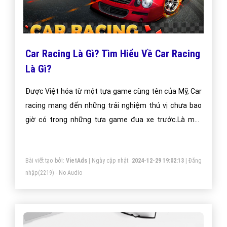
Car Racing Là Gì? Tìm Hiểu Về Car Racing
Là Gì?
Được Việt hóa từ một tựa game cùng tên của Mỹ, Car
racing mang đến những trải nghiệm thú vị chưa bao
giờ có trong những tựa game đua xe trước.Là một
game mới nổi trong phân khúc game dua xe, Car
Racing đang hứa hẹn trở thành tựa game ăn khách
Bài viết tạo bởi:
VietAds
| Ngày cập nhật:
2024-12-29 19:02:13
|
Đăng
nhất năm 2015 trên điện thoại di động. Vậy điều gì đã
nhập
(2219) - No Audio
tạo nên sức hút của một trong số những game còn
khá mới mẻ này.