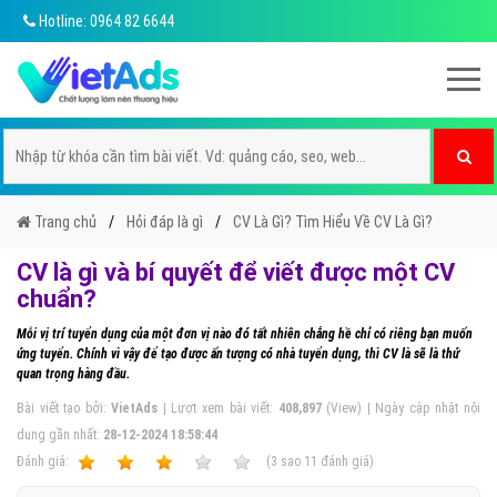
Hotline: 0964 82 6644
Trang chủ
Hỏi đáp là gì
CV Là Gì? Tìm Hiểu Về CV Là Gì?
CV là gì và bí quyết để viết được một CV
chuẩn?
Mỗi vị trí tuyển dụng của một đơn vị nào đó tất nhiên chẳng hề chỉ có riêng bạn muốn
ứng tuyển. Chính vì vậy để tạo được ấn tượng có nhà tuyển dụng, thì CV là sẽ là thứ
quan trọng hàng đầu.
Bài viết tạo bởi:
VietAds
| Lượt xem bài viết:
408,897
(View) | Ngày cập nhật nội
dung gần nhất:
28-12-2024 18:58:44
Ðánh giá:
1
2
3
4
5
(
3
sao
11
đánh giá)