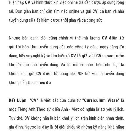
Hiện nay,
CV
và hình thức xin việc online đã dần được áp dụng rộng
rãi. Đơn giản bạn chỉ cần tìm việc online và gửi
CV
, cả bạn và nhà
tuyển dụng sẽ tiết kiệm được thời gian và cả công sức.
Nhưng bên cạnh đó, cũng chính vì thế mà lượng
CV điện tử
gửi tới hộp thư tuyển dụng của các công ty càng ngày càng đa
dạng, hãy suy nghĩ kỹ và tìm hiểu rõ
CV là gì?
viết
CV
ra sao trước
khi gửi cho nhà tuyển dụng. Và tôi muốn nhắc thêm cho bạn là
không nên gửi
CV điện tử
bằng file PDF bởi vì nhà tuyển dụng
không hẳn thích điều đó.
Kết Luận:
"CV"
là viết tắt của cụm từ
"Curriculum Vitae"
là
một Tiếng Anh.Theo từ điển Anh - Việt có nghĩa là sơ yếu lý lịch.
Tuy thế,
CV
không hẳn là bản khai lý lịch trên bình diện nhân thân,
gia đình. Ngược lại đây là lời giới thiệu về những kỹ năng, khả năng