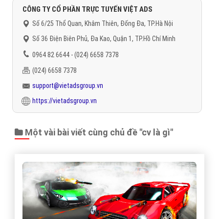
CÔNG TY CỔ PHẦN TRỰC TUYẾN VIỆT ADS
Số 6/25 Thổ Quan, Khâm Thiên, Đống Đa, TP.Hà Nội
Số 36 Điện Biên Phủ, Đa Kao, Quận 1, TP.Hồ Chí Minh
0964 82 6644 - (024) 6658 7378
(024) 6658 7378
support@vietadsgroup.vn
https://vietadsgroup.vn
Một vài bài viết cùng chủ đề "cv là gì"