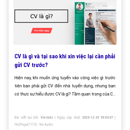
CV là gì và tại sao khi xin việc lại cần phải
gửi CV trước?
Hiện nay, khi muốn ứng tuyển vào công việc gì trước
tiên bạn phải gửi CV đến nhà tuyển dụng, nhưng bạn
có thực sự hiểu được CV là gì? Tầm quan trọng của CV
như nào? Hãy cùng VietAdsGroup.Vn tìm hiểu kỹ hơn
về CV là gì, tầm quan trọng của CV, các nội dung cần
Bài viết tạo bởi:
VietAds
| Ngày cập nhật:
2024-12-29 09:04:07
|
có của một CV tốt cũng như một số mẫu CV hoàn
FAQPage
(1173) - No Audio
chỉnh qua bài viết dưới đây nhé!