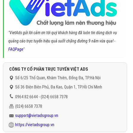
"VietAds gửi lời cảm ơn tới quý khách hàng đã luôn tin dùng dịch vụ
quảng cáo trực tuyến hiệu quả suốt chặng đường 9 năm vừa qua! -
FAQPage
"
CÔNG TY CỔ PHẦN TRỰC TUYẾN VIỆT ADS
Số 6/25 Thổ Quan, Khâm Thiên, Đống Đa, TP.Hà Nội
Số 36 Điện Biên Phủ, Đa Kao, Quận 1, TP.Hồ Chí Minh
0964 82 6644 - (024) 6658 7378
(024) 6658 7378
support@vietadsgroup.vn
https://vietadsgroup.vn