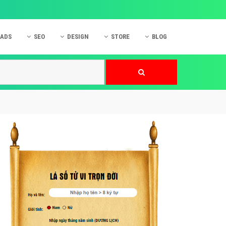
 ADS
SEO
DESIGN
STORE
BLOG
ner
 cáo Mobile
SEO Website
Thiết kế Web
nner
p quảng cáo Instagram
Dịch vụ SEO Website
Thiết kế Website
 cáo Zalo
Hỏi đáp SEO Google
Danh sách Website
 cáo Instagram
Thiết kế Landing Page
cáo Online
Dịch vụ thiết kế Website
 cáo Skype
Hỏi đáp Website
 cáo TVC
 cáo Cốc Cốc
mềm ứng dụng hay