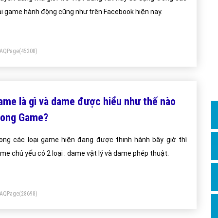
Dịch v
ại game hành động cũng như trên Facebook hiện nay.
Hỏi đ
Hỏi đ
FAQPage
(45208)
Hỏi đá
Hỏi đá
Hỏi đ
ame là gì và dame được hiểu như thế nào
Hỏi đá
rong Game?
Hỏi đá
ong các loại game hiện đang được thinh hành bây giờ thì
Quảng
me chủ yếu có 2 loại : dame vật lý và dame phép thuật.
Dịch v
Dịch v
Dịch v
FAQPage
(28698)
Dịch v