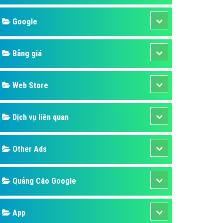
áp quảng cáo Youtube
Google
kế ứng dụng
 cáo Cốc Cốc hiệu quả
Bảng giá
 cáo Zalo chuyên nghiệp
ghĩa
Web Store
à gì
Dịch vụ liên quan
mềm ứng dụng hay
Other Ads
Quảng Cáo Google
App