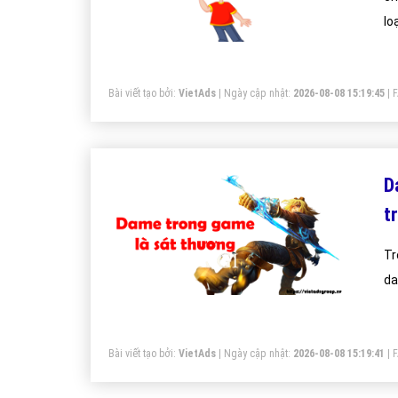
lo
Bài viết tạo bởi:
VietAds
| Ngày cập nhật:
2026-08-08 15:19:45
|
D
t
Tr
da
Bài viết tạo bởi:
VietAds
| Ngày cập nhật:
2026-08-08 15:19:41
|