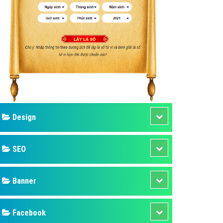
ụ Domain & Hosting
áp phần mềm
áp quảng cáo TVC
p quảng cáo mobile
p quảng cáo Online
áp quảng cáo Skype
p Domain & Hosting
Design
p viết bài Marketing
 cáo Youtube
SEO
ụ quảng cáo Youtube
ụ quảng cáo Cốc Cốc
Banner
ụ quảng cáo Tiktok
Facebook
ụ quảng cáo Zalo