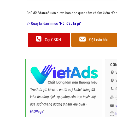
Chủ đề
"dame"
luôn được bạn đọc quan tâm và tìm kiếm rất n
Quay lại danh mục
"Hỏi đáp là gì"
Gọi CSKH
Đặt câu hỏi
CÔN
S
S
0
"VietAds gửi lời cảm ơn tới quý khách hàng đã
luôn tin dùng dịch vụ quảng cáo trực tuyến hiệu
quả suốt chặng đường 9 năm vừa qua! -
FAQPage
"
h