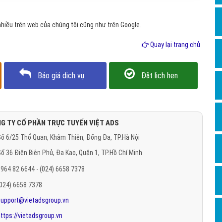
Hỏi đ
hiều trên web của chúng tôi cũng như trên Google.
Thiết 
Quay lại trang chủ
Quảng
Quảng
Báo giá dịch vụ
Đặt lịch hẹn
Định n
Nghĩa l
Phần 
G TY CỔ PHẦN TRỰC TUYẾN VIỆT ADS
ố 6/25 Thổ Quan, Khâm Thiên, Đống Đa, TP.Hà Nội
ố 36 Điện Biên Phủ, Đa Kao, Quận 1, TP.Hồ Chí Minh
964 82 6644 - (024) 6658 7378
(024) 6658 7378
support@vietadsgroup.vn
ttps://vietadsgroup.vn