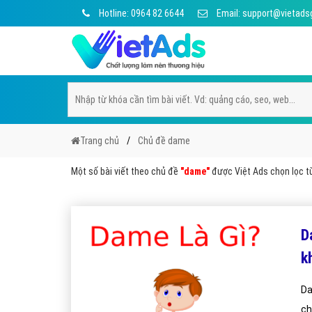
Hotline: 0964 82 6644
Email: support@vietads
Trang chủ
Chủ đề dame
Một số bài viết theo chủ đề
"dame"
được Việt Ads chọn lọc từ
D
k
Da
ch