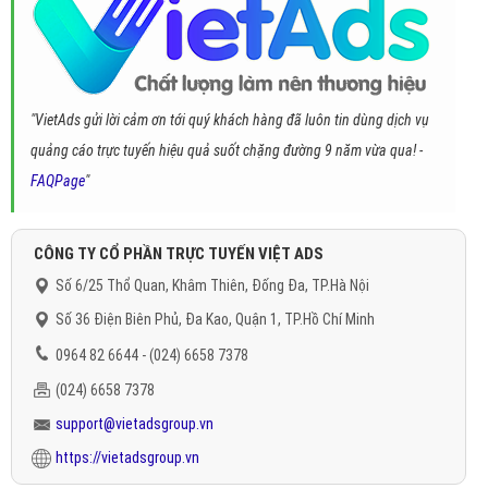
"VietAds gửi lời cảm ơn tới quý khách hàng đã luôn tin dùng dịch vụ
quảng cáo trực tuyến hiệu quả suốt chặng đường 9 năm vừa qua! -
FAQPage
"
CÔNG TY CỔ PHẦN TRỰC TUYẾN VIỆT ADS
Số 6/25 Thổ Quan, Khâm Thiên, Đống Đa, TP.Hà Nội
Số 36 Điện Biên Phủ, Đa Kao, Quận 1, TP.Hồ Chí Minh
0964 82 6644 - (024) 6658 7378
(024) 6658 7378
support@vietadsgroup.vn
https://vietadsgroup.vn