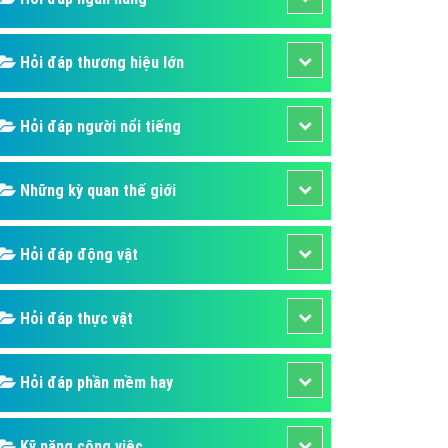
áp quảng cáo Youtube
kế ứng dụng
Hỏi đáp thương hiệu lớn
 cáo Cốc Cốc hiệu quả
Hỏi đáp người nổi tiếng
 cáo Zalo chuyên nghiệp
ghĩa
Những kỳ quan thế giới
à gì
mềm ứng dụng hay
Hỏi đáp động vật
Hỏi đáp thực vật
Hỏi đáp phần mềm hay
Kỹ năng công việc