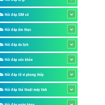
ụ Domain & Hosting
áp phần mềm
Hỏi đáp SIM số
áp quảng cáo TVC
p quảng cáo mobile
Hỏi đáp ẩm thực
p quảng cáo Online
áp quảng cáo Skype
Hỏi đáp du lịch
p Domain & Hosting
Hỏi đáp sức khỏe
p viết bài Marketing
 cáo Youtube
Hỏi đáp tử vi phong thủy
ụ quảng cáo Youtube
ụ quảng cáo Cốc Cốc
Hỏi đáp thủ thuật máy tính
ụ quảng cáo Tiktok
ụ quảng cáo Zalo
Hỏi đáp ngân hàng