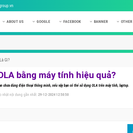
group.vn
ABOUT US
GOOGLE
FACEBOOK
BANNER
OTHER
Giới thiệu công ty Việt Ads
Kinh nghiệm quảng cáo Google
Kinh nghiệm quảng cáo Facebook
Dịch vụ quảng cáo Ban
Quảng
Hướng dẫn thanh toán Việt Ads
Kiến thức quảng cáo Google
Dịch vụ quảng cáo Facebook
Hỏi đáp quảng cáo Ba
Hỏi đá
Chính sách bảo mật Việt Ads
Dịch vụ quảng cáo Google
Kiến thức quảng cáo Facebook
Quảng cáo Banner
Quảng
Là Gì?
Chính sách bảo hành & bảo trì Việt Ads
Quảng cáo Google Adwords
Quảng cáo Facebook
Quảng
OLA bằng máy tính hiệu quả?
Liên hệ Việt Ads
Các hình thức quảng cáo Google
Hỏi đáp Facebook
Quảng 
bạn chưa dùng điện thoại thông minh, nếu vậy bạn có thể sử dụng OLA trên máy tính, laptop.
Chính sách đại lý Việt Ads
Hướng dẫn chạy quảng cáo Google
Quảng
p nhật nội dung gần nhất:
29-12-2024 12:50:50
Tiện ích mở rộng quảng cáo Google
Quảng
Hỏi đáp Google
Quảng
Phần 