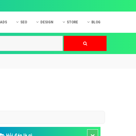
 ADS
SEO
DESIGN
STORE
BLOG
ner
 cáo Mobile
SEO Website
Thiết kế Web
nner
p quảng cáo Instagram
Dịch vụ SEO Website
Thiết kế Website
 cáo Zalo
Hỏi đáp SEO Google
Danh sách Website
 cáo Instagram
Thiết kế Landing Page
cáo Online
Dịch vụ thiết kế Website
 cáo Skype
Hỏi đáp Website
 cáo TVC
 cáo Cốc Cốc
mềm ứng dụng hay
Hỏi đáp là gì