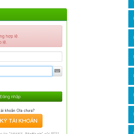
Hỏi đ
Thiết 
Quảng
Quảng
Định n
Nghĩa l
Phần 