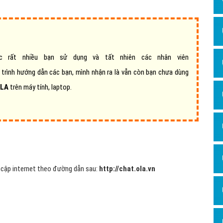
Dịch v
Hỏi đ
Hỏi đ
Hỏi đá
rất nhiều bạn sử dụng và tất nhiên các nhân viên
á trình hướng dẫn các bạn, mình nhận ra là vẫn còn bạn chưa dùng
Hỏi đá
OLA
trên máy tính, laptop.
Hỏi đ
Hỏi đá
Hỏi đá
Quảng
Dịch v
y cập internet theo đường dẫn sau:
http://chat.ola.vn
Dịch v
Dịch v
Dịch v