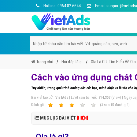
Hotline: 0964 82 6644
Email: support@vietads
Trang chủ
Hỏi đáp là gì
Ola Là Gì? Tìm Hiểu Về Ola 
Cách vào ứng dụng chát 
Tuy nhiên, trong quá trình hướng dẫn các bạn, mình nhận ra là vẫn còn 
Bài viết tạo bởi:
VietAds
| Lượt xem bài viết:
714,357
(View) | Ngày cậ
Ðánh giá:
1
2
3
4
5
(
3
sao
15
đánh giá)
MỤC LỤC BÀI VIẾT
[HIỆN]
Ola là gì?