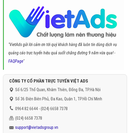
"VietAds gửi lời cảm ơn tới quý khách hàng đã luôn tin dùng dịch vụ
quảng cáo trực tuyến hiệu quả suốt chặng đường 9 năm vừa qua! -
FAQPage
"
CÔNG TY CỔ PHẦN TRỰC TUYẾN VIỆT ADS
Số 6/25 Thổ Quan, Khâm Thiên, Đống Đa, TP.Hà Nội
Số 36 Điện Biên Phủ, Đa Kao, Quận 1, TP.Hồ Chí Minh
0964 82 6644 - (024) 6658 7378
(024) 6658 7378
support@vietadsgroup.vn