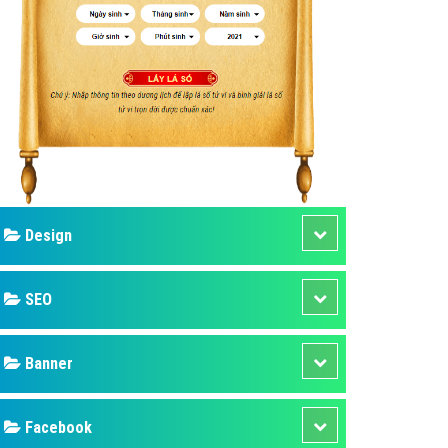
ụ Domain & Hosting
áp phần mềm
áp quảng cáo TVC
p quảng cáo mobile
p quảng cáo Online
áp quảng cáo Skype
p Domain & Hosting
Design
p viết bài Marketing
 cáo Youtube
SEO
ụ quảng cáo Youtube
ụ quảng cáo Cốc Cốc
Banner
ụ quảng cáo Tiktok
Facebook
ụ quảng cáo Zalo