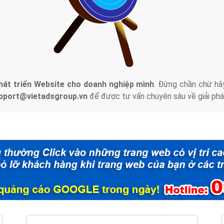
tác Marketing Online?
húng tôi với bề dày kinh nghiệm sẽ tư vấn xây dựng và phát tr
line. Đội ngũ kỹ thuật quảng cáo trực tuyến, SEO, lập trình Web 
uôn
đem đến cho khách hàng sản phẩm/ dịch vụ chất lượng
.