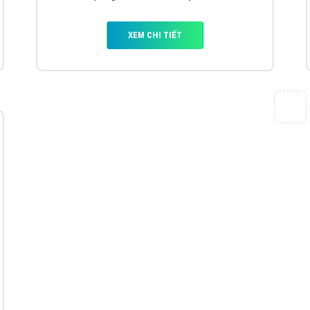
VietAds với đội ngũ chuyên viên tư ấn am
hiểu về chiến dịch quảng cáo Youtube sẽ tư
vấn bạn giải pháp tối ưu, hiệu quả nhất
XEM CHI TIẾT