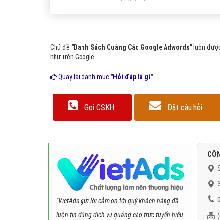
Chủ đề
"Danh Sách Quảng Cáo Google Adwords"
luôn được
như trên Google.
Quay lại danh mục
"Hỏi đáp là gì"
Gọi CSKH
Đặt câu hỏi
CÔN
S
S
0
"VietAds gửi lời cảm ơn tới quý khách hàng đã
luôn tin dùng dịch vụ quảng cáo trực tuyến hiệu