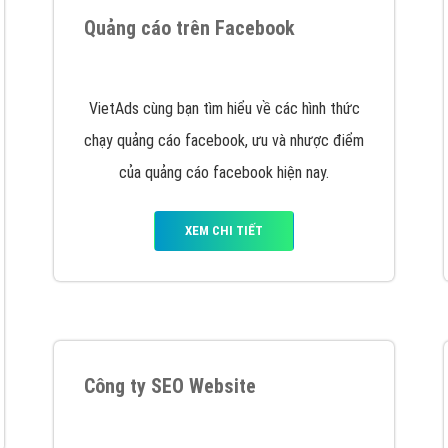
hát triển Website cho doanh nghiệp mình
. Đừng chần chừ hã
support@vietadsgroup.vn
để được tư vấn chuyên sâu về giải phá
Quảng cáo trên Facebook