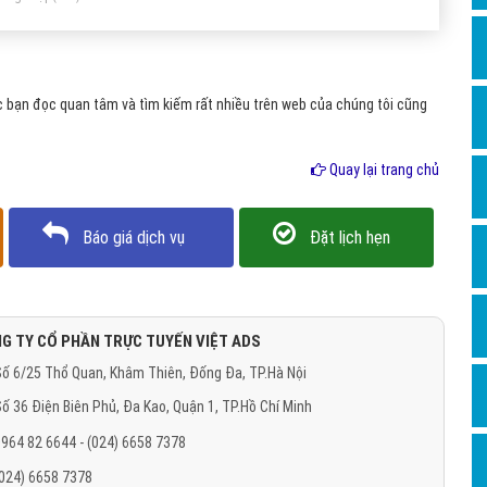
Hỏi đ
Thiết 
Quảng
 bạn đọc quan tâm và tìm kiếm rất nhiều trên web của chúng tôi cũng
Quảng
Quay lại trang chủ
Định n
Nghĩa l
Báo giá dịch vụ
Đặt lịch hẹn
Phần 
G TY CỔ PHẦN TRỰC TUYẾN VIỆT ADS
ố 6/25 Thổ Quan, Khâm Thiên, Đống Đa, TP.Hà Nội
ố 36 Điện Biên Phủ, Đa Kao, Quận 1, TP.Hồ Chí Minh
964 82 6644 - (024) 6658 7378
(024) 6658 7378