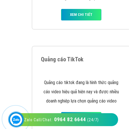
VietAds với đội ngũ SEOer giàu kinh nghiệm
được đào tạo bài bản tại các trung tâm SEO
lớn như: Litado, Inet, Vietmoz, Vinalink
XEM CHI TIẾT
0964 82 6644
Zalo Call/Chat:
(24/7)