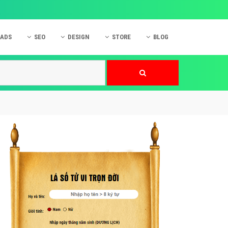
 ADS
SEO
DESIGN
STORE
BLOG
ner
 cáo Mobile
SEO Website
Thiết kế Web
nner
p quảng cáo Instagram
Dịch vụ SEO Website
Thiết kế Website
 cáo Zalo
Hỏi đáp SEO Google
Danh sách Website
 cáo Instagram
Thiết kế Landing Page
cáo Online
Dịch vụ thiết kế Website
 cáo Skype
Hỏi đáp Website
 cáo TVC
 cáo Cốc Cốc
mềm ứng dụng hay