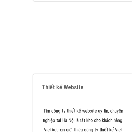
Google Ads là hình thức quảng cáo của
Google được tài trợ có chữ Ad gồm 4 ví trí
trên cùng và 3 vị trí dưới cùng
XEM CHI TIẾT
Công ty SEO Website