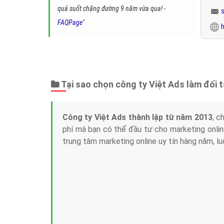
quả suốt chặng đường 9 năm vừa qua! -
FAQPage
"
h