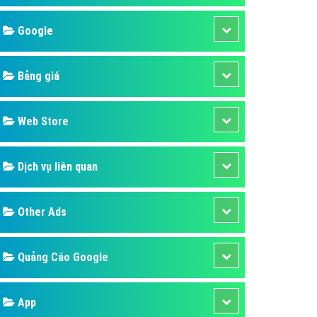
áp quảng cáo Youtube
Google
kế ứng dụng
 cáo Cốc Cốc hiệu quả
Bảng giá
 cáo Zalo chuyên nghiệp
ghĩa
Web Store
à gì
Dịch vụ liên quan
mềm ứng dụng hay
Other Ads
Quảng Cáo Google
App