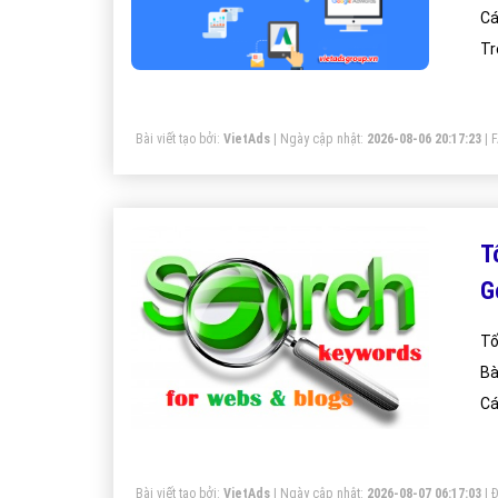
Cá
Tr
Bài viết tạo bởi:
VietAds
| Ngày cập nhật:
2026-08-06 20:17:23
|
T
G
Tố
Bà
Cá
Bài viết tạo bởi:
VietAds
| Ngày cập nhật:
2026-08-07 06:17:03
|
Đ