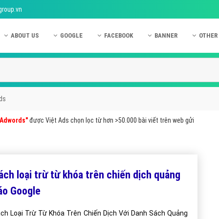
group.vn
ABOUT US
GOOGLE
FACEBOOK
BANNER
OTHER
Giới thiệu công ty Việt Ads
Kinh nghiệm quảng cáo Google
Kinh nghiệm quảng cáo Facebook
Dịch vụ quảng cáo Ban
Quảng
Hướng dẫn thanh toán Việt Ads
Kiến thức quảng cáo Google
Dịch vụ quảng cáo Facebook
Hỏi đáp quảng cáo Ba
Hỏi đá
Chính sách bảo mật Việt Ads
Dịch vụ quảng cáo Google
Kiến thức quảng cáo Facebook
Quảng cáo Banner
Quảng
ds
Chính sách bảo hành & bảo trì Việt Ads
Quảng cáo Google Adwords
Quảng cáo Facebook
Quảng
 Adwords"
được Việt Ads chọn lọc từ hơn >50.000 bài viết trên web gửi
Liên hệ Việt Ads
Các hình thức quảng cáo Google
Hỏi đáp Facebook
Quảng 
Chính sách đại lý Việt Ads
Hướng dẫn chạy quảng cáo Google
Quảng
Tiện ích mở rộng quảng cáo Google
Quảng
ách loại trừ từ khóa trên chiến dịch quảng
Hỏi đáp Google
Quảng
áo Google
Phần 
ch Loại Trừ Từ Khóa Trên Chiến Dịch Với Danh Sách Quảng