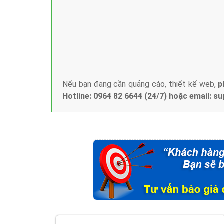
Tại sao chọn công ty Việt Ads làm đối 
Công ty Việt Ads thành lập từ năm 2013
, c
phí mà bạn có thể đầu tư cho marketing on
trung tâm marketing online uy tín hàng năm, l