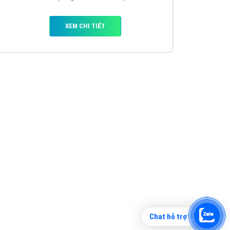
Tìm công ty thiết kế website uy tín, chuyên
nghiệp tại Hà Nội là rất khó cho khách hàng.
VietAds xin giới thiệu công ty thiết kế Viet
XEM CHI TIẾT
Chat hỗ trợ