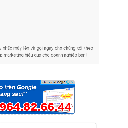
iển thương hiệu của doanh nghiệp bạn với mức chi
chuyên sâu trong nghề, được đào tạo bài bản tại