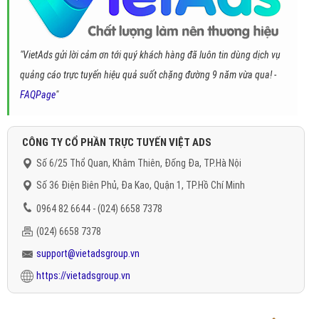
"VietAds gửi lời cảm ơn tới quý khách hàng đã luôn tin dùng dịch vụ
quảng cáo trực tuyến hiệu quả suốt chặng đường 9 năm vừa qua! -
FAQPage
"
CÔNG TY CỔ PHẦN TRỰC TUYẾN VIỆT ADS
Số 6/25 Thổ Quan, Khâm Thiên, Đống Đa, TP.Hà Nội
Số 36 Điện Biên Phủ, Đa Kao, Quận 1, TP.Hồ Chí Minh
0964 82 6644 - (024) 6658 7378
(024) 6658 7378
support@vietadsgroup.vn
https://vietadsgroup.vn