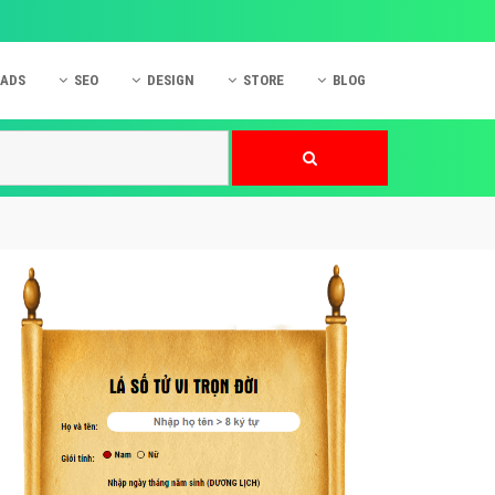
 ADS
SEO
DESIGN
STORE
BLOG
ner
 cáo Mobile
SEO Website
Thiết kế Web
nner
p quảng cáo Instagram
Dịch vụ SEO Website
Thiết kế Website
 cáo Zalo
Hỏi đáp SEO Google
Danh sách Website
 cáo Instagram
Thiết kế Landing Page
cáo Online
Dịch vụ thiết kế Website
 cáo Skype
Hỏi đáp Website
 cáo TVC
 cáo Cốc Cốc
mềm ứng dụng hay