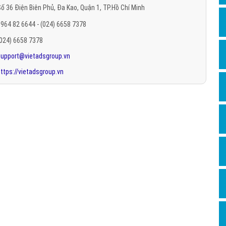
ố 36 Điện Biên Phủ, Đa Kao, Quận 1, TP.Hồ Chí Minh
Hỏi đ
964 82 6644 - (024) 6658 7378
Thiết 
(024) 6658 7378
Quảng
support@vietadsgroup.vn
Quảng
ttps://vietadsgroup.vn
Định n
Nghĩa l
Phần 