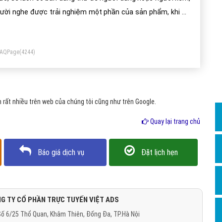
Dịch v
ười nghe được trải nghiệm một phần của sản phẩm, khi đó
Hỏi đ
n demo của sản phẩm sẽ được gửi tới khách hàng và người
Hỏi đ
ng. Khi họ có những trải nghiệm ban đầu, họ sẽ đóng góp ý
FAQPage
(4244)
ến và giúp nhà sản xuất có thể hoàn thiện sản phẩm, cuối
Hỏi đá
ng mới tung sản phẩm đó công khai cho toàn bộ người
Hỏi đá
ng.
Hỏi đ
rất nhiều trên web của chúng tôi cũng như trên Google.
Hỏi đá
Quay lại trang chủ
Hỏi đá
Quảng
Báo giá dịch vụ
Đặt lịch hẹn
Dịch v
Dịch v
Dịch v
G TY CỔ PHẦN TRỰC TUYẾN VIỆT ADS
ố 6/25 Thổ Quan, Khâm Thiên, Đống Đa, TP.Hà Nội
Dịch v