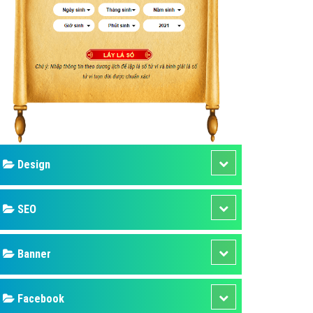
ụ Domain & Hosting
áp phần mềm
áp quảng cáo TVC
p quảng cáo mobile
p quảng cáo Online
áp quảng cáo Skype
p Domain & Hosting
Design
p viết bài Marketing
 cáo Youtube
SEO
ụ quảng cáo Youtube
ụ quảng cáo Cốc Cốc
Banner
ụ quảng cáo Tiktok
Facebook
ụ quảng cáo Zalo