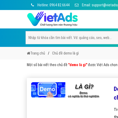
Hotline: 0964 82 6644
Email: support@vietads
Trang chủ
Chủ đề demo là gì
Một số bài viết theo chủ đề
"demo là gì"
được Việt Ads chọn l
D
c
Tr
th