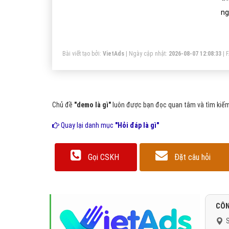
ng
bả
dù
Bài viết tạo bởi:
VietAds
| Ngày cập nhật:
2026-08-07 12:08:33
|
ki
cù
dù
Chủ đề
"demo là gì"
luôn được bạn đọc quan tâm và tìm kiếm 
Quay lại danh mục
"Hỏi đáp là gì"
Gọi CSKH
Đặt câu hỏi
CÔN
S