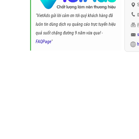
S
0
"VietAds gửi lời cảm ơn tới quý khách hàng đã
luôn tin dùng dịch vụ quảng cáo trực tuyến hiệu
quả suốt chặng đường 9 năm vừa qua! -
FAQPage
"
h