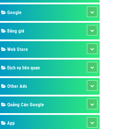
áp quảng cáo Youtube
Google
kế ứng dụng
 cáo Cốc Cốc hiệu quả
Bảng giá
 cáo Zalo chuyên nghiệp
ghĩa
Web Store
à gì
Dịch vụ liên quan
mềm ứng dụng hay
Other Ads
Quảng Cáo Google
App