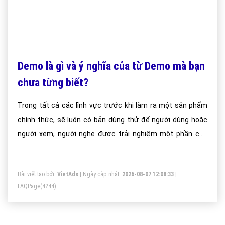
Demo là gì và ý nghĩa của từ Demo mà bạn
chưa từng biết?
Trong tất cả các lĩnh vực trước khi làm ra một sản phẩm
chính thức, sẽ luôn có bản dùng thử để người dùng hoặc
người xem, người nghe được trải nghiệm một phần của
sản phẩm, khi đó bản demo của sản phẩm sẽ được gửi tới
khách hàng và người dùng. Khi họ có những trải nghiệm ban
Bài viết tạo bởi:
VietAds
| Ngày cập nhật:
2026-08-07 12:08:33
|
đầu, họ sẽ đóng góp ý kiến và giúp nhà sản xuất có thể
FAQPage
(4244)
hoàn thiện sản phẩm, cuối cùng mới tung sản phẩm đó
công khai cho toàn bộ người dùng.