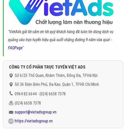
"VietAds gửi lời cảm ơn tới quý khách hàng đã luôn tin dùng dịch vụ
quảng cáo trực tuyến hiệu quả suốt chặng đường 9 năm vừa qua! -
FAQPage
"
CÔNG TY CỔ PHẦN TRỰC TUYẾN VIỆT ADS
Số 6/25 Thổ Quan, Khâm Thiên, Đống Đa, TP.Hà Nội
Số 36 Điện Biên Phủ, Đa Kao, Quận 1, TP.Hồ Chí Minh
0964 82 6644 - (024) 6658 7378
(024) 6658 7378
support@vietadsgroup.vn
https://vietadsgroup.vn