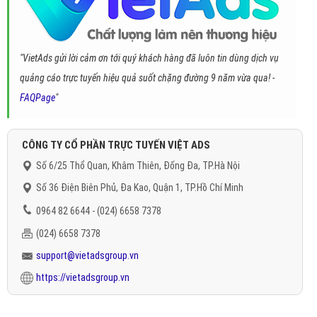
"VietAds gửi lời cảm ơn tới quý khách hàng đã luôn tin dùng dịch vụ
quảng cáo trực tuyến hiệu quả suốt chặng đường 9 năm vừa qua! -
FAQPage
"
CÔNG TY CỔ PHẦN TRỰC TUYẾN VIỆT ADS
Số 6/25 Thổ Quan, Khâm Thiên, Đống Đa, TP.Hà Nội
Số 36 Điện Biên Phủ, Đa Kao, Quận 1, TP.Hồ Chí Minh
0964 82 6644 - (024) 6658 7378
(024) 6658 7378
support@vietadsgroup.vn
https://vietadsgroup.vn