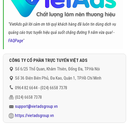
"VietAds gửi lời cảm ơn tới quý khách hàng đã luôn tin dùng dịch vụ
quảng cáo trực tuyến hiệu quả suốt chặng đường 9 năm vừa qua! -
FAQPage
"
CÔNG TY CỔ PHẦN TRỰC TUYẾN VIỆT ADS
Số 6/25 Thổ Quan, Khâm Thiên, Đống Đa, TP.Hà Nội
Số 36 Điện Biên Phủ, Đa Kao, Quận 1, TP.Hồ Chí Minh
0964 82 6644 - (024) 6658 7378
(024) 6658 7378
support@vietadsgroup.vn
https://vietadsgroup.vn