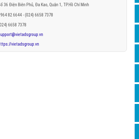
ố 36 Điện Biên Phủ, Đa Kao, Quận 1, TP.Hồ Chí Minh
Hỏi đ
964 82 6644 - (024) 6658 7378
Thiết 
(024) 6658 7378
Quảng
support@vietadsgroup.vn
Quảng
ttps://vietadsgroup.vn
Định n
Nghĩa l
Phần 