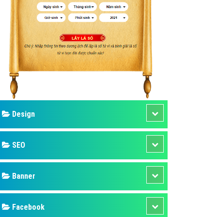
ụ Domain & Hosting
áp phần mềm
áp quảng cáo TVC
p quảng cáo mobile
p quảng cáo Online
áp quảng cáo Skype
p Domain & Hosting
Design
p viết bài Marketing
 cáo Youtube
SEO
ụ quảng cáo Youtube
ụ quảng cáo Cốc Cốc
Banner
ụ quảng cáo Tiktok
Facebook
ụ quảng cáo Zalo