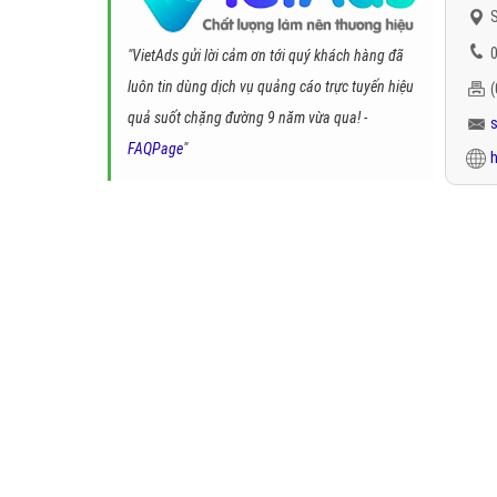
S
0
"VietAds gửi lời cảm ơn tới quý khách hàng đã
luôn tin dùng dịch vụ quảng cáo trực tuyến hiệu
quả suốt chặng đường 9 năm vừa qua! -
FAQPage
"
h