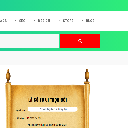
 ADS
SEO
DESIGN
STORE
BLOG
ner
 cáo Mobile
SEO Website
Thiết kế Web
nner
p quảng cáo Instagram
Dịch vụ SEO Website
Thiết kế Website
 cáo Zalo
Hỏi đáp SEO Google
Danh sách Website
 cáo Instagram
Thiết kế Landing Page
cáo Online
Dịch vụ thiết kế Website
 cáo Skype
Hỏi đáp Website
 cáo TVC
 cáo Cốc Cốc
mềm ứng dụng hay