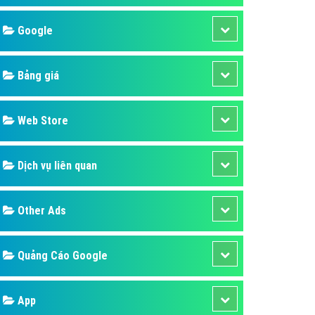
áp quảng cáo Youtube
Google
kế ứng dụng
 cáo Cốc Cốc hiệu quả
Bảng giá
 cáo Zalo chuyên nghiệp
ghĩa
Web Store
à gì
Dịch vụ liên quan
mềm ứng dụng hay
Other Ads
Quảng Cáo Google
App