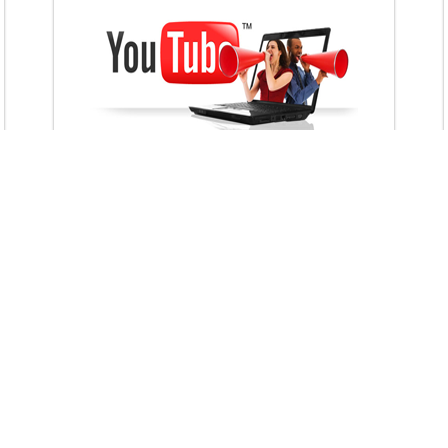
VietAds với đội ngũ chuyên viên tư ấn am
hiểu về chiến dịch quảng cáo Youtube sẽ tư
vấn bạn giải pháp tối ưu, hiệu quả nhất
XEM CHI TIẾT