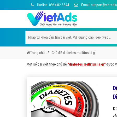
Hotline: 0964 82 6644
Email: support@vietads
Trang chủ
Chủ đề diabetes mellitus là gì
Một số bài viết theo chủ đề
"diabetes mellitus là gì"
được Vi
D
D
Đâ
và