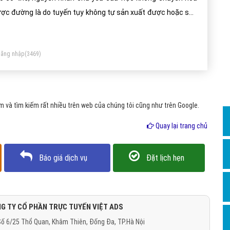
Dịch v
ợc đường là do tuyến tụy không tự sản xuất được hoặc sản
Hỏi đ
ất không đủ Insulin khiến đường trong máu không được điều
Hỏi đ
ết đi nuôi các tế bào trong cơ thể mà phải thải qua đường
ăng nhập
(3469)
ớc tiểu.
Hỏi đá
Hỏi đá
Hỏi đ
 và tìm kiếm rất nhiều trên web của chúng tôi cũng như trên Google.
Hỏi đá
Quay lại trang chủ
Hỏi đá
Quảng
Báo giá dịch vụ
Đặt lịch hẹn
Dịch v
Dịch v
Dịch v
G TY CỔ PHẦN TRỰC TUYẾN VIỆT ADS
ố 6/25 Thổ Quan, Khâm Thiên, Đống Đa, TP.Hà Nội
Dịch v