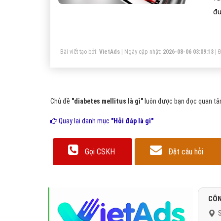
đư
xu
ti
Bài viết tạo bởi:
VietAds
| Ngày cập nhật:
2026-08-06 03:09:13
|
Đ
nư
Chủ đề
"diabetes mellitus là gì"
luôn được bạn đọc quan tâm
Quay lại danh mục
"Hỏi đáp là gì"
Gọi CSKH
Đặt câu hỏi
CÔN
S