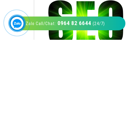
0964 82 6644
Zalo Call/Chat:
(24/7)
VietAds với đội ngũ SEOer giàu kinh nghiệm
được đào tạo bài bản tại các trung tâm SEO
lớn như: Litado, Inet, Vietmoz, Vinalink
XEM CHI TIẾT