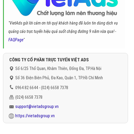
"VietAds gửi lời cảm ơn tới quý khách hàng đã luôn tin dùng dịch vụ
quảng cáo trực tuyến hiệu quả suốt chặng đường 9 năm vừa qua! -
FAQPage
"
CÔNG TY CỔ PHẦN TRỰC TUYẾN VIỆT ADS
Số 6/25 Thổ Quan, Khâm Thiên, Đống Đa, TP.Hà Nội
Số 36 Điện Biên Phủ, Đa Kao, Quận 1, TP.Hồ Chí Minh
0964 82 6644 - (024) 6658 7378
(024) 6658 7378
support@vietadsgroup.vn
https://vietadsgroup.vn