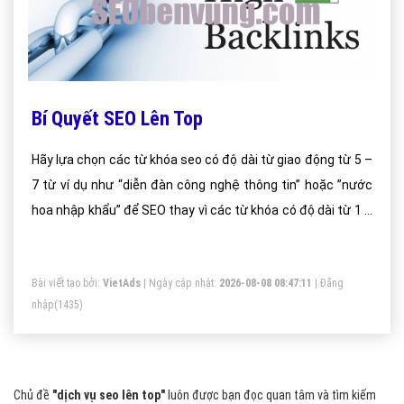
Bí Quyết SEO Lên Top
Hãy lựa chọn các từ khóa seo có độ dài từ giao động từ 5 –
7 từ ví dụ như “diễn đàn công nghệ thông tin” hoặc ”nước
hoa nhập khẩu” để SEO thay vì các từ khóa có độ dài từ 1 –
3 chữ như “laptop″, “nước hoa” vì độ canh tranh của các từ
khóa 5– 7 chữ thấp hơn và thời gian.
Bài viết tạo bởi:
VietAds
| Ngày cập nhật:
2026-08-08 08:47:11
|
Đăng
nhập
(1435)
Chủ đề
"dịch vụ seo lên top"
luôn được bạn đọc quan tâm và tìm kiếm