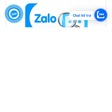
Chat hỗ trợ
Vì sao doanh nghiệp bạn nên quảng cáo trên Zalo?
Hãy cùng VietAds tìm hiểu về các hình thức quảng
cáo Zalo hiệu quả
XEM CHI TIẾT