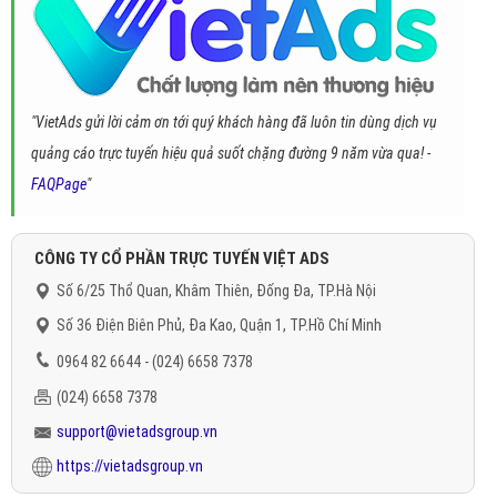
"VietAds gửi lời cảm ơn tới quý khách hàng đã luôn tin dùng dịch vụ
quảng cáo trực tuyến hiệu quả suốt chặng đường 9 năm vừa qua! -
FAQPage
"
CÔNG TY CỔ PHẦN TRỰC TUYẾN VIỆT ADS
Số 6/25 Thổ Quan, Khâm Thiên, Đống Đa, TP.Hà Nội
Số 36 Điện Biên Phủ, Đa Kao, Quận 1, TP.Hồ Chí Minh
0964 82 6644 - (024) 6658 7378
(024) 6658 7378
support@vietadsgroup.vn
https://vietadsgroup.vn