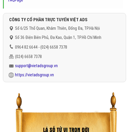
FAQPage
"
CÔNG TY CỔ PHẦN TRỰC TUYẾN VIỆT ADS
Số 6/25 Thổ Quan, Khâm Thiên, Đống Đa, TP.Hà Nội
Số 36 Điện Biên Phủ, Đa Kao, Quận 1, TP.Hồ Chí Minh
0964 82 6644 - (024) 6658 7378
(024) 6658 7378
support@vietadsgroup.vn
https://vietadsgroup.vn