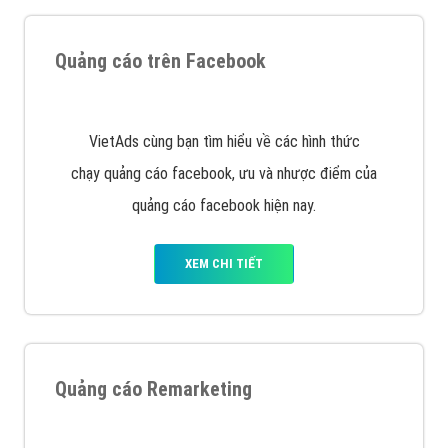
Hotline: 0964 82 6644 (24/7) hoặc email:
support@vietadsgroup.vn
để được tư vấn chuyên
sâu về giải pháp marketing hiệu quả cho doanh nghiệp
bạn!
Quảng cáo trên Google