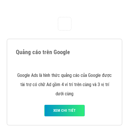
trung tâm marketing online uy tín hàng năm, luôn
đem
đến cho khách hàng sản phẩm/ dịch vụ chất
lượng
.
Nếu bạn đang cần quảng cáo, thiết kế web,
phát
triển Website cho doanh nghiệp mình
. Đừng chần
chừ hãy nhấc máy lên và gọi ngay cho chúng tôi theo