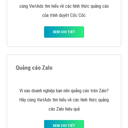
Công ty SEO Website
VietAds với đội ngũ SEOer giàu kinh nghiệm được đào
tạo bài bản tại các trung tâm SEO lớn như: Litado,
Inet, Vietmoz, Vinalink
XEM CHI TIẾT