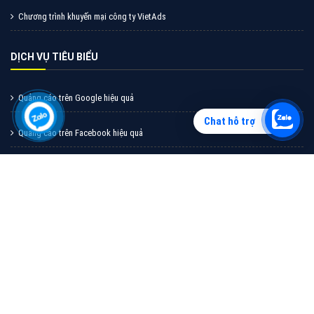
Vì sao doanh nghiệp bạn nên quảng cáo trên Zalo?
Hãy cùng VietAds tìm hiểu về các hình thức quảng
cáo Zalo hiệu quả
XEM CHI TIẾT
Chat hỗ trợ
Quảng cáo TikTok