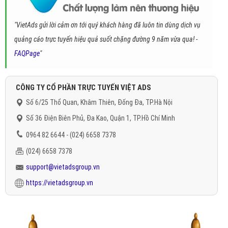
"VietAds gửi lời cảm ơn tới quý khách hàng đã luôn tin dùng dịch vụ
quảng cáo trực tuyến hiệu quả suốt chặng đường 9 năm vừa qua! -
FAQPage
"
CÔNG TY CỔ PHẦN TRỰC TUYẾN VIỆT ADS
Số 6/25 Thổ Quan, Khâm Thiên, Đống Đa, TP.Hà Nội
Số 36 Điện Biên Phủ, Đa Kao, Quận 1, TP.Hồ Chí Minh
0964 82 6644 - (024) 6658 7378
(024) 6658 7378
support@vietadsgroup.vn
https://vietadsgroup.vn