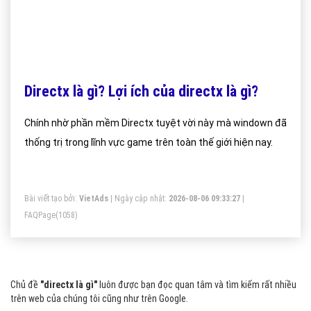
Directx là gì? Lợi ích của directx là gì?
Chính nhờ phần mềm Directx tuyệt vời này mà windown đã
thống trị trong lĩnh vực game trên toàn thế giới hiện nay.
Bài viết tạo bởi:
VietAds
| Ngày cập nhật:
2026-08-06 09:33:27
|
FAQPage
(1058)
Chủ đề
"directx là gì"
luôn được bạn đọc quan tâm và tìm kiếm rất nhiều
trên web của chúng tôi cũng như trên Google.