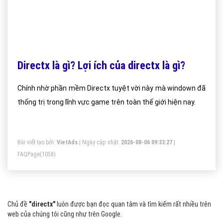
Directx là gì? Lợi ích của directx là gì?
Chính nhờ phần mềm Directx tuyệt vời này mà windown đã
thống trị trong lĩnh vực game trên toàn thế giới hiện nay.
Bài viết tạo bởi:
VietAds
| Ngày cập nhật:
2026-08-06 09:33:27
|
FAQPage
(1058)
Chủ đề
"directx"
luôn được bạn đọc quan tâm và tìm kiếm rất nhiều trên
web của chúng tôi cũng như trên Google.