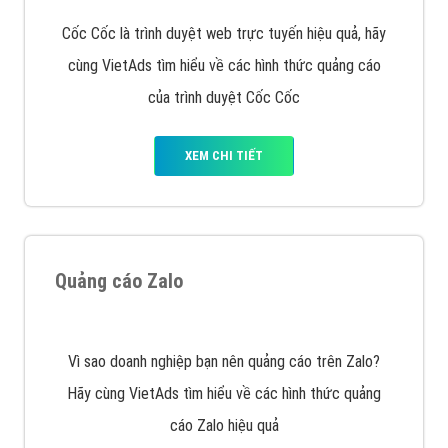
Tìm công ty thiết kế website uy tín, chuyên nghiệp tại
Hà Nội là rất khó cho khách hàng. VietAds xin giới
thiệu công ty thiết kế Viet
XEM CHI TIẾT
Quảng cáo Cốc Cốc