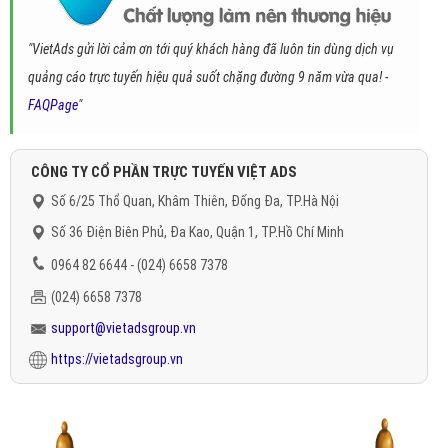
"VietAds gửi lời cảm ơn tới quý khách hàng đã luôn tin dùng dịch vụ
quảng cáo trực tuyến hiệu quả suốt chặng đường 9 năm vừa qua! -
FAQPage
"
CÔNG TY CỔ PHẦN TRỰC TUYẾN VIỆT ADS
Số 6/25 Thổ Quan, Khâm Thiên, Đống Đa, TP.Hà Nội
Số 36 Điện Biên Phủ, Đa Kao, Quận 1, TP.Hồ Chí Minh
0964 82 6644 - (024) 6658 7378
(024) 6658 7378
support@vietadsgroup.vn
https://vietadsgroup.vn