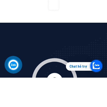
Vì sao doanh nghiệp bạn nên quảng cáo trên Zalo?
Hãy cùng VietAds tìm hiểu về các hình thức quảng
cáo Zalo hiệu quả
XEM CHI TIẾT
Chat hỗ trợ
Quảng cáo TikTok