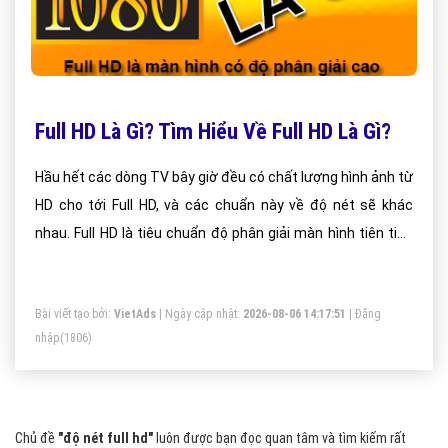
Full HD Là Gì? Tìm Hiểu Về Full HD Là Gì?
Hầu hết các dòng TV bây giờ đều có chất lượng hình ảnh từ
HD cho tới Full HD, và các chuẩn này về độ nét sẽ khác
nhau. Full HD là tiêu chuẩn độ phân giải màn hình tiên tiến
nhất trên thế giới hiện nay.
Bài viết tạo bởi:
VietAds
| Ngày cập nhật:
2026-08-06 14:17:51
|
Đăng
nhập
(1806)
Chủ đề
"độ nét full hd"
luôn được bạn đọc quan tâm và tìm kiếm rất