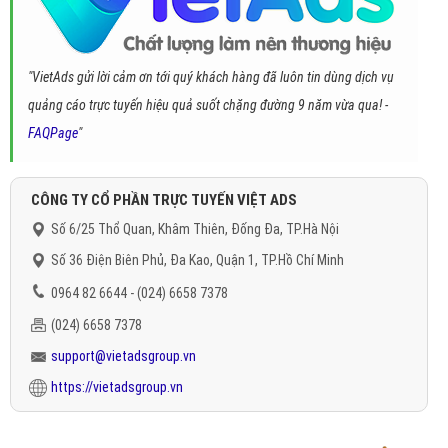
"VietAds gửi lời cảm ơn tới quý khách hàng đã luôn tin dùng dịch vụ
quảng cáo trực tuyến hiệu quả suốt chặng đường 9 năm vừa qua! -
FAQPage
"
CÔNG TY CỔ PHẦN TRỰC TUYẾN VIỆT ADS
Số 6/25 Thổ Quan, Khâm Thiên, Đống Đa, TP.Hà Nội
Số 36 Điện Biên Phủ, Đa Kao, Quận 1, TP.Hồ Chí Minh
0964 82 6644 - (024) 6658 7378
(024) 6658 7378
support@vietadsgroup.vn
https://vietadsgroup.vn