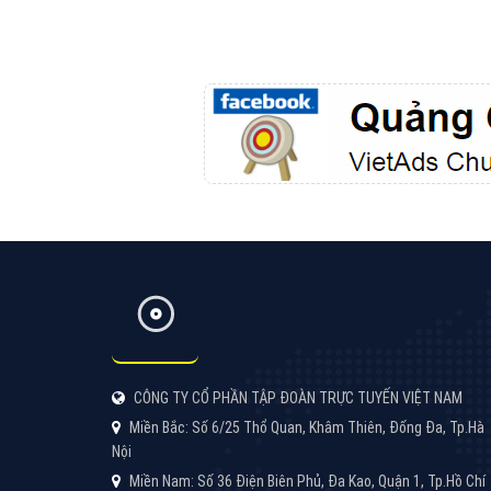
Google Ads là hình thức quảng cáo của
Google được tài trợ có chữ Ad gồm 4 ví trí
trên cùng và 3 vị trí dưới cùng
XEM CHI TIẾT
Công ty SEO Website