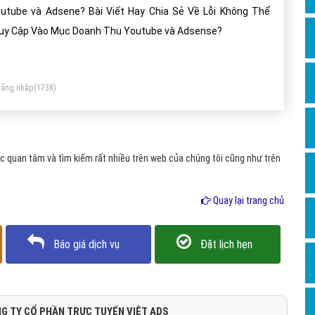
Dịch v
utube và Adsene? Bài Viết Hay Chia Sẻ Về Lỗi Không Thể
Hỏi đ
uy Cập Vào Mục Doanh Thu Youtube và Adsense?
Hỏi đ
Hỏi đá
ăng nhập
(1738)
Hỏi đá
Hỏi đ
Hỏi đá
 quan tâm và tìm kiếm rất nhiều trên web của chúng tôi cũng như trên
Hỏi đá
Quay lại trang chủ
Quảng
Dịch v
Báo giá dịch vụ
Đặt lịch hẹn
Dịch v
Dịch v
Dịch v
G TY CỔ PHẦN TRỰC TUYẾN VIỆT ADS