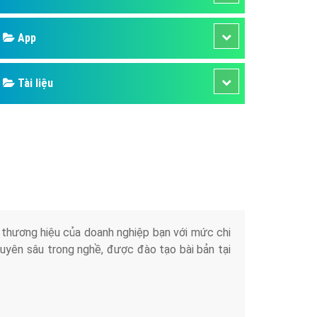
áp quảng cáo Youtube
Google
kế ứng dụng
 cáo Cốc Cốc hiệu quả
Bảng giá
 cáo Zalo chuyên nghiệp
ghĩa
Web Store
à gì
Dịch vụ liên quan
mềm ứng dụng hay
Other Ads
Quảng Cáo Google
App