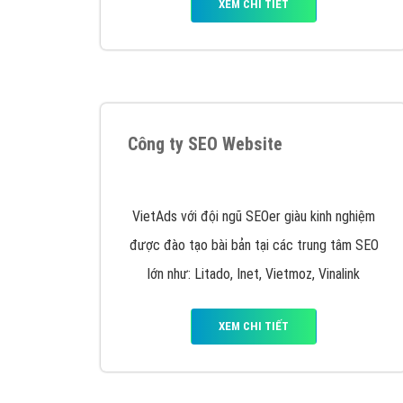
Tại sao chọn công ty Việt Ads làm đối 
Công ty Việt Ads thành lập từ năm 2013
, c
phí mà bạn có thể đầu tư cho marketing on
trung tâm marketing online uy tín hàng năm, l