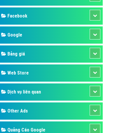
ụ Domain & Hosting
áp phần mềm
áp quảng cáo TVC
p quảng cáo mobile
p quảng cáo Online
áp quảng cáo Skype
p Domain & Hosting
Design
p viết bài Marketing
 cáo Youtube
SEO
ụ quảng cáo Youtube
ụ quảng cáo Cốc Cốc
Banner
ụ quảng cáo Tiktok
Facebook
ụ quảng cáo Zalo