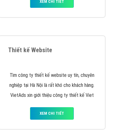
iển thương hiệu của doanh nghiệp bạn với mức chi
chuyên sâu trong nghề, được đào tạo bài bản tại