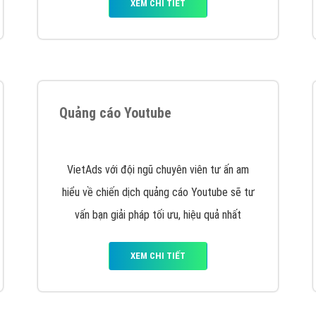
tác Marketing Online?
húng tôi với bề dày kinh nghiệm sẽ tư vấn xây dựng và phát tr
line. Đội ngũ kỹ thuật quảng cáo trực tuyến, SEO, lập trình Web 
uôn
đem đến cho khách hàng sản phẩm/ dịch vụ chất lượng
.