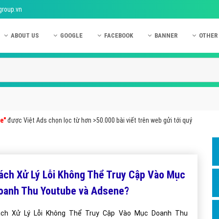
group.vn
ABOUT US
GOOGLE
FACEBOOK
BANNER
OTHER
Giới thiệu công ty Việt Ads
Kinh nghiệm quảng cáo Google
Kinh nghiệm quảng cáo Facebook
Dịch vụ quảng cáo Ban
Quảng
Hướng dẫn thanh toán Việt Ads
Kiến thức quảng cáo Google
Dịch vụ quảng cáo Facebook
Hỏi đáp quảng cáo Ba
Hỏi đá
Chính sách bảo mật Việt Ads
Dịch vụ quảng cáo Google
Kiến thức quảng cáo Facebook
Quảng cáo Banner
Quảng
Chính sách bảo hành & bảo trì Việt Ads
Quảng cáo Google Adwords
Quảng cáo Facebook
Quảng
e"
được Việt Ads chọn lọc từ hơn >50.000 bài viết trên web gửi tới quý
Liên hệ Việt Ads
Các hình thức quảng cáo Google
Hỏi đáp Facebook
Quảng 
Chính sách đại lý Việt Ads
Hướng dẫn chạy quảng cáo Google
Quảng
Tiện ích mở rộng quảng cáo Google
Quảng
ách Xử Lý Lỗi Không Thể Truy Cập Vào Mục
Hỏi đáp Google
Quảng
oanh Thu Youtube và Adsene?
Phần 
 Lý Lỗi Không Thể Truy Cập Vào Mục Doanh Thu