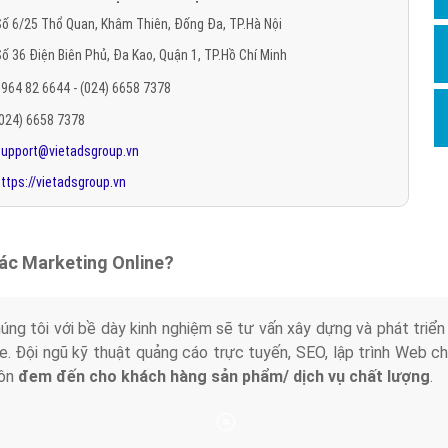
Hỏi đ
ố 6/25 Thổ Quan, Khâm Thiên, Đống Đa, TP.Hà Nội
ố 36 Điện Biên Phủ, Đa Kao, Quận 1, TP.Hồ Chí Minh
Thiết 
964 82 6644 - (024) 6658 7378
Quảng
(024) 6658 7378
Quảng
support@vietadsgroup.vn
Định n
ttps://vietadsgroup.vn
Nghĩa l
Phần 