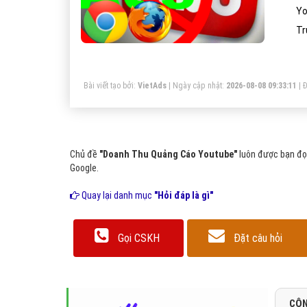
Yo
Tr
Bài viết tạo bởi:
VietAds
| Ngày cập nhật:
2026-08-08 09:33:11
|
Đ
Chủ đề
"Doanh Thu Quảng Cáo Youtube"
luôn được bạn đọc
Google.
Quay lại danh mục
"Hỏi đáp là gì"
Gọi CSKH
Đặt câu hỏi
CÔN