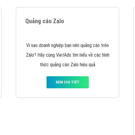
hát triển Website cho doanh nghiệp mình
. Đừng chần chừ hã
support@vietadsgroup.vn
để được tư vấn chuyên sâu về giải phá
Quảng cáo trên Facebook