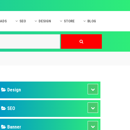
 ADS
SEO
DESIGN
STORE
BLOG
ner
 cáo Mobile
SEO Website
Thiết kế Web
nner
p quảng cáo Instagram
Dịch vụ SEO Website
Thiết kế Website
 cáo Zalo
Hỏi đáp SEO Google
Danh sách Website
 cáo Instagram
Thiết kế Landing Page
cáo Online
Dịch vụ thiết kế Website
 cáo Skype
Hỏi đáp Website
 cáo TVC
 cáo Cốc Cốc
mềm ứng dụng hay