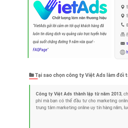
S
S
0
"VietAds gửi lời cảm ơn tới quý khách hàng đã
luôn tin dùng dịch vụ quảng cáo trực tuyến hiệu
quả suốt chặng đường 9 năm vừa qua! -
FAQPage
"
h