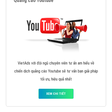
VietAds với đội ngũ SEOer giàu kinh nghiệm được đào
tạo bài bản tại các trung tâm SEO lớn như: Litado,
Inet, Vietmoz, Vinalink
XEM CHI TIẾT
Quảng cáo Youtube