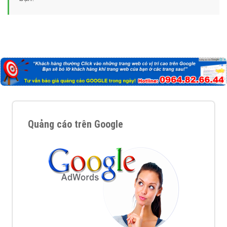
Nếu bạn đang cần quảng cáo, thiết kế web,
phát
triển Website cho doanh nghiệp mình
. Đừng chần
chừ hãy nhấc máy lên và gọi ngay cho chúng tôi theo
Hotline: 0964 82 6644 (24/7) hoặc email:
support@vietadsgroup.vn
để được tư vấn chuyên
sâu về giải pháp marketing hiệu quả cho doanh nghiệp
bạn!