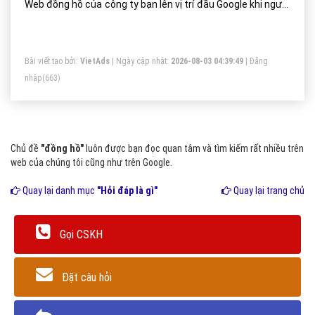
Web đồng hồ của công ty bạn lên vị trí đầu Google khi người
dùng tìm kiếm từ khóa Google đồng hồ.
Bài viết tạo bởi:
VietAds
| Ngày cập nhật:
2026-08-03 04:39:49
|
Đăng
nhập
(663)
Chủ đề
"đồng hồ"
luôn được bạn đọc quan tâm và tìm kiếm rất nhiều trên
web của chúng tôi cũng như trên Google.
Quay lại danh mục
"Hỏi đáp là gì"
Quay lại trang chủ
Gọi CSKH
Đặt câu hỏi