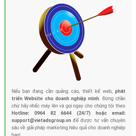
Tại sao chọn công ty Việt Ads làm đối tác
Marketing Online?
Công ty Việt Ads thành lập từ năm 2013
, chúng tôi
với bề dày kinh nghiệm sẽ tư vấn xây dựng và phát
triển thương hiệu của doanh nghiệp bạn với mức chi
phí mà bạn có thể đầu tư cho marketing online. Đội
ngũ kỹ thuật quảng cáo trực tuyến, SEO, lập trình
Web chuyên sâu trong nghề, được đào tạo bài bản tại
trung tâm marketing online uy tín hàng năm, luôn
đem
đến cho khách hàng sản phẩm/ dịch vụ chất
lượng
.