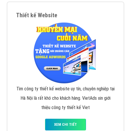
VietAds với đội ngũ chuyên viên tư ấn am hiểu về
chiến dịch quảng cáo Youtube sẽ tư vấn bạn giải pháp
tối ưu, hiệu quả nhất
XEM CHI TIẾT