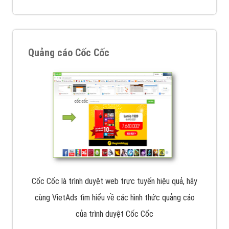
Thiết kế Website
Tìm công ty thiết kế website uy tín, chuyên nghiệp tại
Hà Nội là rất khó cho khách hàng. VietAds xin giới
thiệu công ty thiết kế Viet
XEM CHI TIẾT