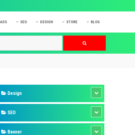
 ADS
SEO
DESIGN
STORE
BLOG
ner
 cáo Mobile
SEO Website
Thiết kế Web
nner
p quảng cáo Instagram
Dịch vụ SEO Website
Thiết kế Website
 cáo Zalo
Hỏi đáp SEO Google
Danh sách Website
 cáo Instagram
Thiết kế Landing Page
cáo Online
Dịch vụ thiết kế Website
 cáo Skype
Hỏi đáp Website
 cáo TVC
 cáo Cốc Cốc
mềm ứng dụng hay