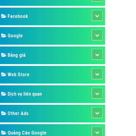
ụ Domain & Hosting
áp phần mềm
áp quảng cáo TVC
p quảng cáo mobile
p quảng cáo Online
áp quảng cáo Skype
p Domain & Hosting
Design
p viết bài Marketing
 cáo Youtube
SEO
ụ quảng cáo Youtube
ụ quảng cáo Cốc Cốc
Banner
ụ quảng cáo Tiktok
Facebook
ụ quảng cáo Zalo