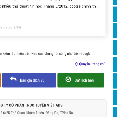
Dịch v
t nhiều thủ thuật tin học Tháng 5/2012, google chính thức
Hỏi đ
ng cấp 15GB dung lượng miễn phí.
Hỏi đ
ăng nhập
(3795)
Hỏi đá
Hỏi đá
Hỏi đ
 kiếm rất nhiều trên web của chúng tôi cũng như trên Google.
Hỏi đá
Quay lại trang chủ
Hỏi đá
Quảng
Báo giá dịch vụ
Đặt lịch hẹn
Dịch v
Dịch v
Dịch v
G TY CỔ PHẦN TRỰC TUYẾN VIỆT ADS
ố 6/25 Thổ Quan, Khâm Thiên, Đống Đa, TP.Hà Nội
Dịch v