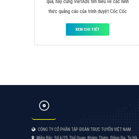
Google Ads là hình thức quảng cáo của
Google được tài trợ có chữ Ad gồm 4 ví trí
trên cùng và 3 vị trí dưới cùng
XEM CHI TIẾT
Công ty SEO Website