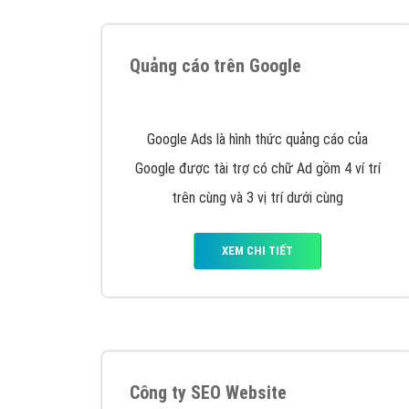
Tại sao chọn công ty Việt Ads làm đối 
Công ty Việt Ads thành lập từ năm 2013
, c
phí mà bạn có thể đầu tư cho marketing on
trung tâm marketing online uy tín hàng năm, l