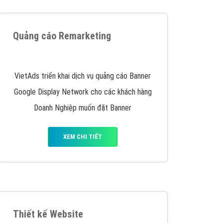
iển thương hiệu của doanh nghiệp bạn với mức chi
chuyên sâu trong nghề, được đào tạo bài bản tại