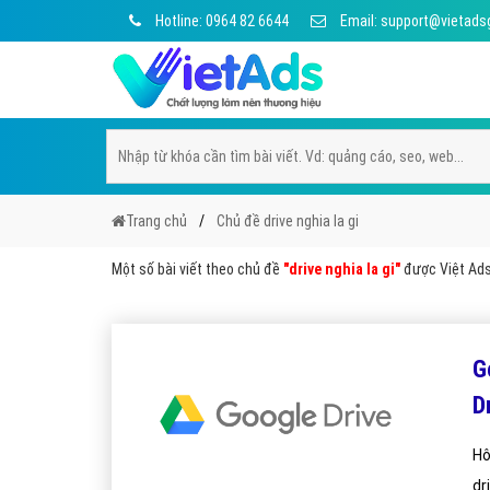
Hotline: 0964 82 6644
Email: support@vietads
Trang chủ
Chủ đề drive nghia la gi
Một số bài viết theo chủ đề
"drive nghia la gi"
được Việt Ads 
G
D
Hô
dri