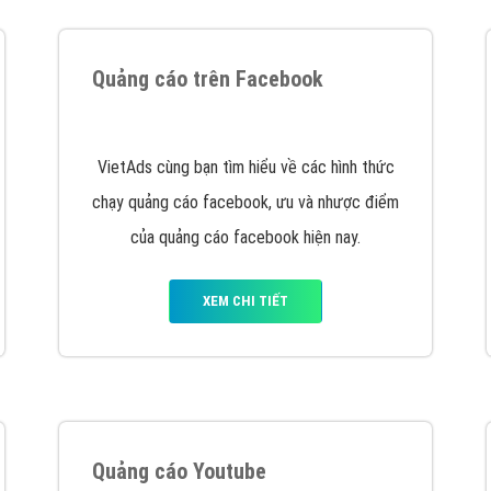
tác Marketing Online?
húng tôi với bề dày kinh nghiệm sẽ tư vấn xây dựng và phát tr
line. Đội ngũ kỹ thuật quảng cáo trực tuyến, SEO, lập trình Web 
uôn
đem đến cho khách hàng sản phẩm/ dịch vụ chất lượng
.