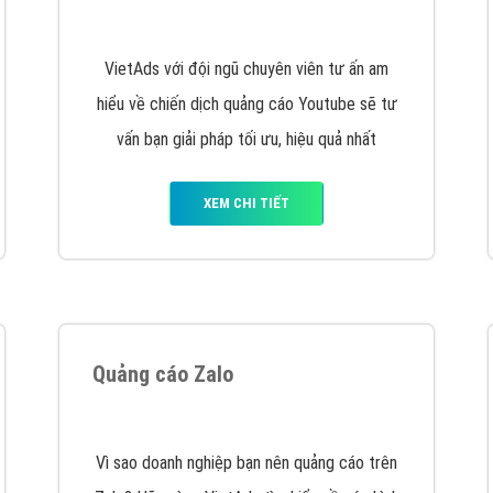
hát triển Website cho doanh nghiệp mình
. Đừng chần chừ hã
support@vietadsgroup.vn
để được tư vấn chuyên sâu về giải phá
Quảng cáo trên Facebook