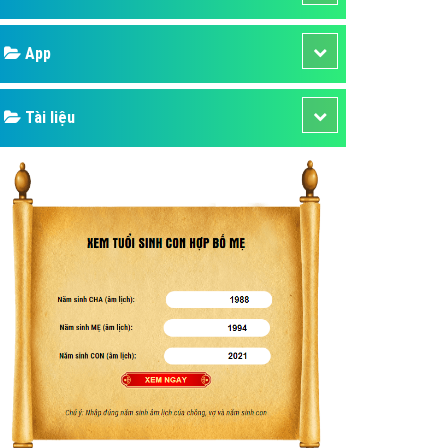
áp quảng cáo Youtube
Google
kế ứng dụng
 cáo Cốc Cốc hiệu quả
Bảng giá
 cáo Zalo chuyên nghiệp
ghĩa
Web Store
à gì
Dịch vụ liên quan
mềm ứng dụng hay
Other Ads
Quảng Cáo Google
App