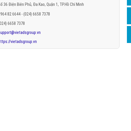
ố 36 Điện Biên Phủ, Đa Kao, Quận 1, TP.Hồ Chí Minh
Hỏi đ
964 82 6644 - (024) 6658 7378
Thiết 
(024) 6658 7378
Quảng
support@vietadsgroup.vn
Quảng
ttps://vietadsgroup.vn
Định n
Nghĩa l
Phần 