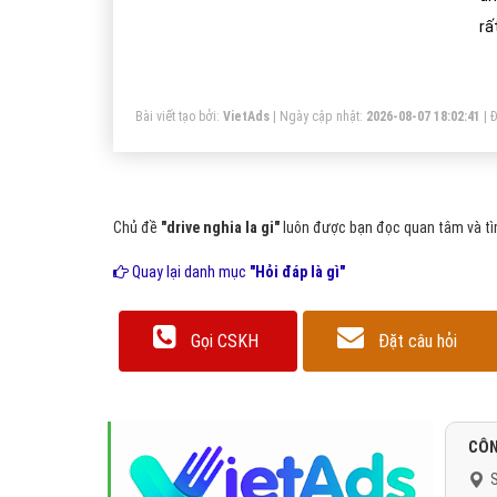
rấ
cu
Bài viết tạo bởi:
VietAds
| Ngày cập nhật:
2026-08-07 18:02:41
|
Đ
Chủ đề
"drive nghia la gi"
luôn được bạn đọc quan tâm và tìm
Quay lại danh mục
"Hỏi đáp là gì"
Gọi CSKH
Đặt câu hỏi
CÔN
S