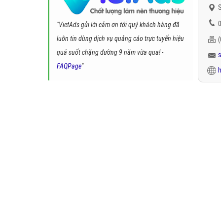
S
0
"VietAds gửi lời cảm ơn tới quý khách hàng đã
luôn tin dùng dịch vụ quảng cáo trực tuyến hiệu
quả suốt chặng đường 9 năm vừa qua! -
FAQPage
"
h