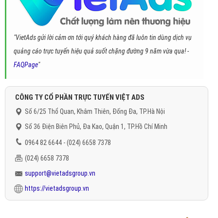
"VietAds gửi lời cảm ơn tới quý khách hàng đã luôn tin dùng dịch vụ
quảng cáo trực tuyến hiệu quả suốt chặng đường 9 năm vừa qua! -
FAQPage
"
CÔNG TY CỔ PHẦN TRỰC TUYẾN VIỆT ADS
Số 6/25 Thổ Quan, Khâm Thiên, Đống Đa, TP.Hà Nội
Số 36 Điện Biên Phủ, Đa Kao, Quận 1, TP.Hồ Chí Minh
0964 82 6644 - (024) 6658 7378
(024) 6658 7378
support@vietadsgroup.vn
https://vietadsgroup.vn