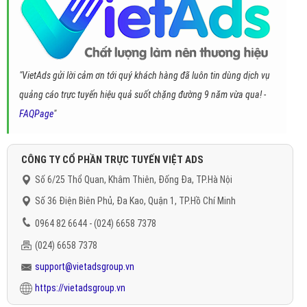
"VietAds gửi lời cảm ơn tới quý khách hàng đã luôn tin dùng dịch vụ
quảng cáo trực tuyến hiệu quả suốt chặng đường 9 năm vừa qua! -
FAQPage
"
CÔNG TY CỔ PHẦN TRỰC TUYẾN VIỆT ADS
Số 6/25 Thổ Quan, Khâm Thiên, Đống Đa, TP.Hà Nội
Số 36 Điện Biên Phủ, Đa Kao, Quận 1, TP.Hồ Chí Minh
0964 82 6644 - (024) 6658 7378
(024) 6658 7378
support@vietadsgroup.vn
https://vietadsgroup.vn