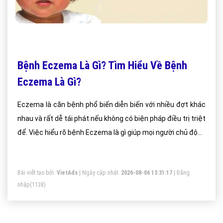
Bệnh Eczema Là Gì? Tìm Hiểu Về Bệnh
Eczema Là Gì?
Eczema là căn bệnh phổ biến diễn biến với nhiều đợt khác
nhau và rất dễ tái phát nếu không có biện pháp điều trị triệt
để. Việc hiểu rõ bệnh Eczema là gì giúp mọi người chủ động
phòng tránh và điều trị bệnh.
Bài viết tạo bởi:
VietAds
| Ngày cập nhật:
2026-08-06 13:31:17
|
Đăng
nhập
(1138)