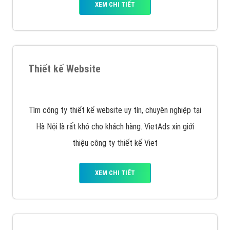
VietAds với đội ngũ chuyên viên tư ấn am hiểu về
chiến dịch quảng cáo Youtube sẽ tư vấn bạn giải pháp
tối ưu, hiệu quả nhất
XEM CHI TIẾT
Thiết kế Website