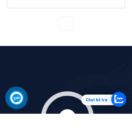
Vì sao doanh nghiệp bạn nên quảng cáo trên Zalo?
Hãy cùng VietAds tìm hiểu về các hình thức quảng
cáo Zalo hiệu quả
XEM CHI TIẾT
Chat hỗ trợ