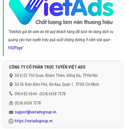
"VietAds gửi lời cảm ơn tới quý khách hàng đã luôn tin dùng dịch vụ
quảng cáo trực tuyến hiệu quả suốt chặng đường 9 năm vừa qua! -
FAQPage
"
CÔNG TY CỔ PHẦN TRỰC TUYẾN VIỆT ADS
Số 6/25 Thổ Quan, Khâm Thiên, Đống Đa, TP.Hà Nội
Số 36 Điện Biên Phủ, Đa Kao, Quận 1, TP.Hồ Chí Minh
0964 82 6644 - (024) 6658 7378
(024) 6658 7378
support@vietadsgroup.vn
https://vietadsgroup.vn