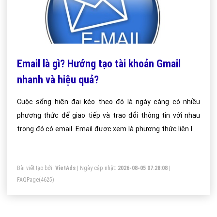
Email là gì? Hướng tạo tài khoản Gmail
nhanh và hiệu quả?
Cuộc sống hiện đại kéo theo đó là ngày càng có nhiều
phương thức để giao tiếp và trao đổi thông tin với nhau
trong đó có email. Email được xem là phương thức liên lạc
có vai trò quan trọng đối với những người sử dụng Internet,
là hình thức chuyển và nhận thư qua hệ thống và mạng
Bài viết tạo bởi:
VietAds
| Ngày cập nhật:
2026-08-05 07:28:08
|
Internet.
FAQPage
(4625)