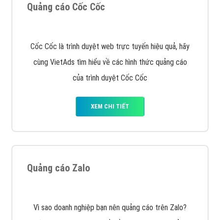
Tìm công ty thiết kế website uy tín, chuyên nghiệp tại
Hà Nội là rất khó cho khách hàng. VietAds xin giới
thiệu công ty thiết kế Viet
XEM CHI TIẾT
Quảng cáo Cốc Cốc