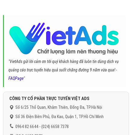
"VietAds gửi lời cảm ơn tới quý khách hàng đã luôn tin dùng dịch vụ
quảng cáo trực tuyến hiệu quả suốt chặng đường 9 năm vừa qua! -
FAQPage
"
CÔNG TY CỔ PHẦN TRỰC TUYẾN VIỆT ADS
Số 6/25 Thổ Quan, Khâm Thiên, Đống Đa, TP.Hà Nội
Số 36 Điện Biên Phủ, Đa Kao, Quận 1, TP.Hồ Chí Minh
0964 82 6644 - (024) 6658 7378