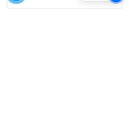
Quảng cáo TikTok
Quảng cáo tiktok đang là hình thức quảng cáo video
hiệu quả hiện nay và được nhiều doanh nghiệp lựa
chọn quảng cáo video