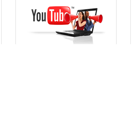
VietAds với đội ngũ chuyên viên tư ấn am
hiểu về chiến dịch quảng cáo Youtube sẽ tư
vấn bạn giải pháp tối ưu, hiệu quả nhất
XEM CHI TIẾT