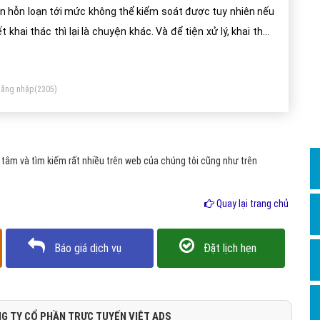
Dịch v
n hỗn loạn tới mức không thể kiểm soát được tuy nhiên nếu
Hỏi đ
ết khai thác thì lại là chuyện khác. Và để tiện xử lý, khai thác
 liệu của mình Facebook đã đưa ra khái niệm Topic Data.
Hỏi đ
y Facebook Topic Data là gì?
Hỏi đá
ăng nhập
(2305)
Hỏi đá
Hỏi đ
Hỏi đá
tâm và tìm kiếm rất nhiều trên web của chúng tôi cũng như trên
Hỏi đá
Quay lại trang chủ
Quảng
Dịch v
Báo giá dịch vụ
Đặt lịch hẹn
Dịch v
Dịch v
Dịch v
G TY CỔ PHẦN TRỰC TUYẾN VIỆT ADS