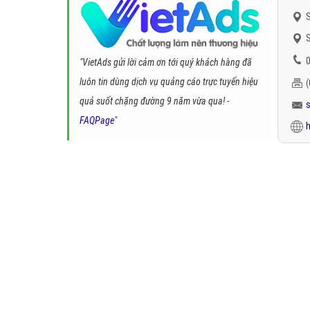
S
S
0
"VietAds gửi lời cảm ơn tới quý khách hàng đã
luôn tin dùng dịch vụ quảng cáo trực tuyến hiệu
quả suốt chặng đường 9 năm vừa qua! -
FAQPage
"
h