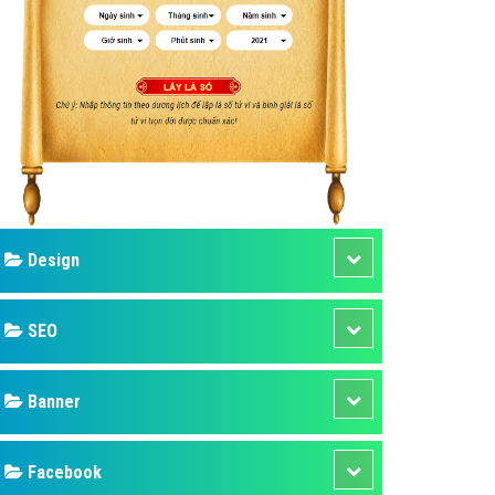
ụ Domain & Hosting
áp phần mềm
áp quảng cáo TVC
p quảng cáo mobile
p quảng cáo Online
áp quảng cáo Skype
p Domain & Hosting
Design
p viết bài Marketing
 cáo Youtube
SEO
ụ quảng cáo Youtube
ụ quảng cáo Cốc Cốc
Banner
ụ quảng cáo Tiktok
Facebook
ụ quảng cáo Zalo