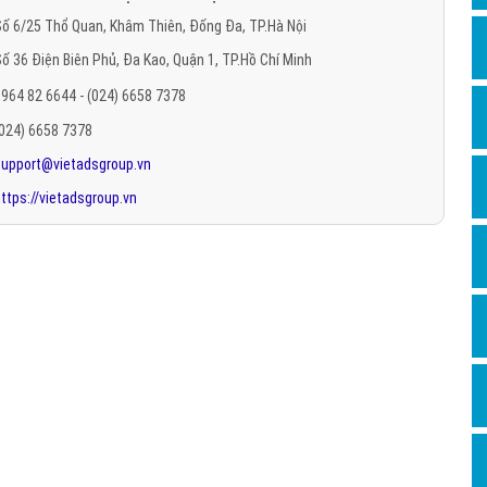
Hỏi đ
ố 6/25 Thổ Quan, Khâm Thiên, Đống Đa, TP.Hà Nội
ố 36 Điện Biên Phủ, Đa Kao, Quận 1, TP.Hồ Chí Minh
Thiết 
964 82 6644 - (024) 6658 7378
Quảng
(024) 6658 7378
Quảng
support@vietadsgroup.vn
Định n
ttps://vietadsgroup.vn
Nghĩa l
Phần 