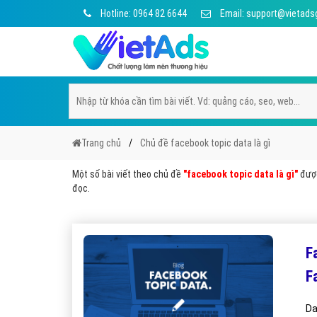
Hotline: 0964 82 6644
Email: support@vietads
Trang chủ
Chủ đề facebook topic data là gì
Một số bài viết theo chủ đề
"facebook topic data là gì"
được
đọc.
F
F
Da