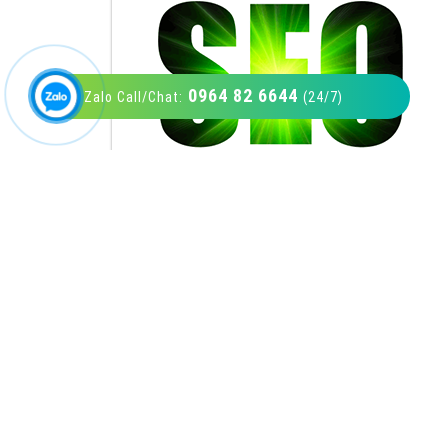
0964 82 6644
Zalo Call/Chat:
(24/7)
VietAds với đội ngũ SEOer giàu kinh nghiệm
được đào tạo bài bản tại các trung tâm SEO
lớn như: Litado, Inet, Vietmoz, Vinalink
XEM CHI TIẾT