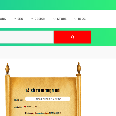
 ADS
SEO
DESIGN
STORE
BLOG
ner
 cáo Mobile
SEO Website
Thiết kế Web
nner
p quảng cáo Instagram
Dịch vụ SEO Website
Thiết kế Website
 cáo Zalo
Hỏi đáp SEO Google
Danh sách Website
 cáo Instagram
Thiết kế Landing Page
cáo Online
Dịch vụ thiết kế Website
 cáo Skype
Hỏi đáp Website
 cáo TVC
 cáo Cốc Cốc
mềm ứng dụng hay