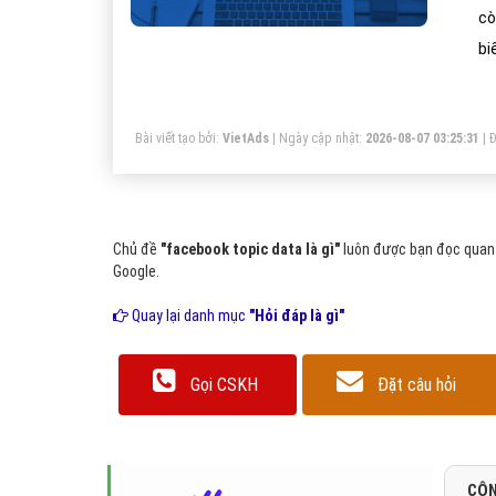
cò
bi
dữ
Vậ
Bài viết tạo bởi:
VietAds
| Ngày cập nhật:
2026-08-07 03:25:31
|
Đ
Chủ đề
"facebook topic data là gì"
luôn được bạn đọc quan 
Google.
Quay lại danh mục
"Hỏi đáp là gì"
Gọi CSKH
Đặt câu hỏi
CÔN