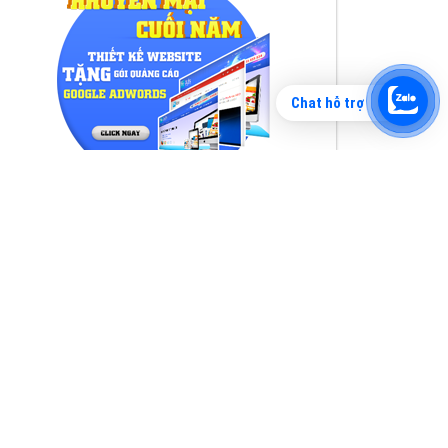
Chat hỗ trợ
Tìm công ty thiết kế website uy tín, chuyên
nghiệp tại Hà Nội là rất khó cho khách hàng.
VietAds xin giới thiệu công ty thiết kế Viet
XEM CHI TIẾT