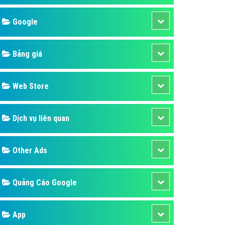
áp quảng cáo Youtube
Google
kế ứng dụng
 cáo Cốc Cốc hiệu quả
Bảng giá
 cáo Zalo chuyên nghiệp
ghĩa
Web Store
à gì
Dịch vụ liên quan
mềm ứng dụng hay
Other Ads
Quảng Cáo Google
App