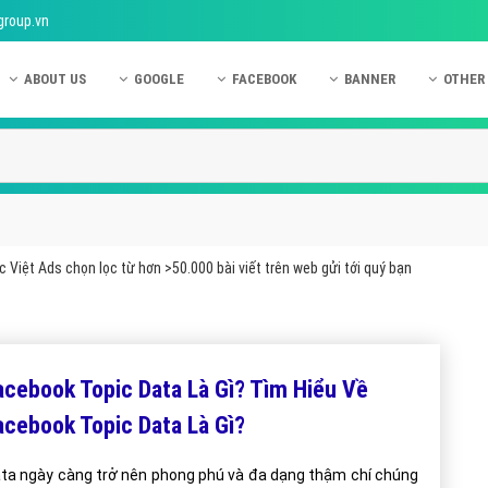
group.vn
ABOUT US
GOOGLE
FACEBOOK
BANNER
OTHER
Giới thiệu công ty Việt Ads
Kinh nghiệm quảng cáo Google
Kinh nghiệm quảng cáo Facebook
Dịch vụ quảng cáo Ban
Quảng
Hướng dẫn thanh toán Việt Ads
Kiến thức quảng cáo Google
Dịch vụ quảng cáo Facebook
Hỏi đáp quảng cáo Ba
Hỏi đá
Chính sách bảo mật Việt Ads
Dịch vụ quảng cáo Google
Kiến thức quảng cáo Facebook
Quảng cáo Banner
Quảng
Chính sách bảo hành & bảo trì Việt Ads
Quảng cáo Google Adwords
Quảng cáo Facebook
Quảng
 Việt Ads chọn lọc từ hơn >50.000 bài viết trên web gửi tới quý bạn
Liên hệ Việt Ads
Các hình thức quảng cáo Google
Hỏi đáp Facebook
Quảng 
Chính sách đại lý Việt Ads
Hướng dẫn chạy quảng cáo Google
Quảng
Tiện ích mở rộng quảng cáo Google
Quảng
acebook Topic Data Là Gì? Tìm Hiểu Về
Hỏi đáp Google
Quảng
acebook Topic Data Là Gì?
Phần 
ta ngày càng trở nên phong phú và đa dạng thậm chí chúng