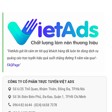
"VietAds gửi lời cảm ơn tới quý khách hàng đã luôn tin dùng dịch vụ
quảng cáo trực tuyến hiệu quả suốt chặng đường 9 năm vừa qua! -
FAQPage
"
CÔNG TY CỔ PHẦN TRỰC TUYẾN VIỆT ADS
Số 6/25 Thổ Quan, Khâm Thiên, Đống Đa, TP.Hà Nội
Số 36 Điện Biên Phủ, Đa Kao, Quận 1, TP.Hồ Chí Minh
0964 82 6644 - (024) 6658 7378