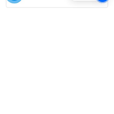
Quảng cáo TikTok
Quảng cáo tiktok đang là hình thức quảng cáo video
hiệu quả hiện nay và được nhiều doanh nghiệp lựa
chọn quảng cáo video