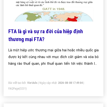
FTA là gì và sự ra đời của hiệp định
thương mại FTA?
Là một hiệp ước thương mại giữa hai hoặc nhiều quốc gia
được ký kết cùng nhau với mục đích cắt giảm và xóa bỏ
hàng rào thuế quan, phi thuế quan tiến tới việc thành lập
một khu vực mậu dịch tự do.
Bài viết tạo bởi:
VietAds
| Ngày cập nhật:
2026-08-08 17:49:04
|
FAQPage
(3231)