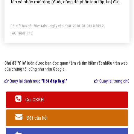
tên và phần mở rộng (đuôi, dùng để phân loại tập tin) được
phân cách bởi dấu chấm (.). Ban đầu tên tập tin chỉ bao
gồm 8 ký tự và phần mở rộng là 3 ký tự, hiện nay tên tập có
Bài viết tạo bởi:
VietAds
| Ngày cập nhật:
2026-08-06 10:30:12
|
độ dài tùy thuộc vào hệ thống tập tin và Hệ điều hành,
FAQPage
(1215)
trong một số trường hợp có thể đặt tên có dấu tiếng Việt.
Chủ đề
"file"
luôn được bạn đọc quan tâm và tìm kiếm rất nhiều trên web
của chúng tôi cũng như trên Google.
Quay lại danh mục
"Hỏi đáp là gì"
Quay lại trang chủ
Gọi CSKH
Đặt câu hỏi