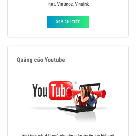
VietAds với đội ngũ SEOer giàu kinh nghiệm được đào
tạo bài bản tại các trung tâm SEO lớn như: Litado,
Inet, Vietmoz, Vinalink
XEM CHI TIẾT
Quảng cáo Youtube