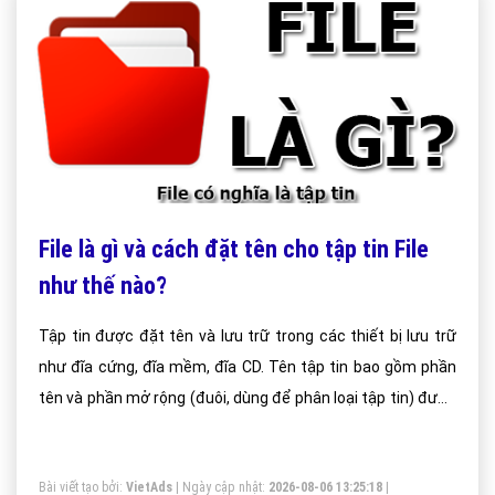
File là gì và cách đặt tên cho tập tin File
như thế nào?
Tập tin được đặt tên và lưu trữ trong các thiết bị lưu trữ
như đĩa cứng, đĩa mềm, đĩa CD. Tên tập tin bao gồm phần
tên và phần mở rộng (đuôi, dùng để phân loại tập tin) được
phân cách bởi dấu chấm (.). Ban đầu tên tập tin chỉ bao
gồm 8 ký tự và phần mở rộng là 3 ký tự, hiện nay tên tập tin
Bài viết tạo bởi:
VietAds
| Ngày cập nhật:
2026-08-06 13:25:18
|
có độ dài tùy thuộc vào hệ thống tập tin và Hệ điều hành,