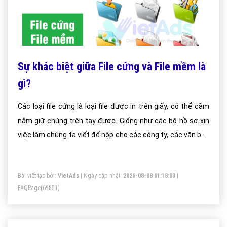
Sự khác biệt giữa File cứng và File mềm là
gì?
Các loại file cứng là loại file được in trên giấy, có thể cầm
nắm giữ chúng trên tay được. Giống như các bộ hồ sơ xin
việc làm chúng ta viết để nộp cho các công ty, các văn bản
được in ra trên giấy.
Bài viết tạo bởi:
VietAds
| Ngày cập nhật:
2026-08-08 01:18:03
|
FAQPage
(69851)