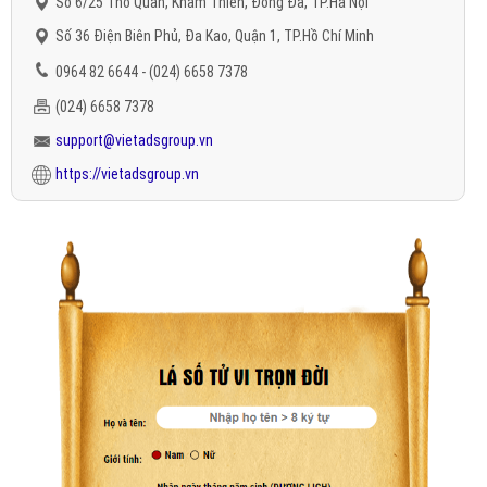
Số 6/25 Thổ Quan, Khâm Thiên, Đống Đa, TP.Hà Nội
Số 36 Điện Biên Phủ, Đa Kao, Quận 1, TP.Hồ Chí Minh
0964 82 6644 - (024) 6658 7378
(024) 6658 7378
support@vietadsgroup.vn
https://vietadsgroup.vn