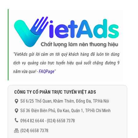
"VietAds gửi lời cảm ơn tới quý khách hàng đã luôn tin dùng
dịch vụ quảng cáo trực tuyến hiệu quả suốt chặng đường 9
năm vừa qua! -
FAQPage
"
CÔNG TY CỔ PHẦN TRỰC TUYẾN VIỆT ADS
Số 6/25 Thổ Quan, Khâm Thiên, Đống Đa, TP.Hà Nội
Số 36 Điện Biên Phủ, Đa Kao, Quận 1, TP.Hồ Chí Minh
0964 82 6644 - (024) 6658 7378
(024) 6658 7378