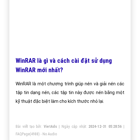
WinRAR là gì và cách cài đặt sử dụng
WinRAR mới nhất?
WinRAR là một chương trình giúp nén và giải nén các
tập tin dạng nén, các tập tin này được nén bằng một
kỹ thuật đặc biệt làm cho kích thước nhỏ lại.
Bài viết tạo bởi:
VietAds
| Ngày cập nhật:
2024-12-31 05:28:56
|
FAQPage
(4988) - No Audio