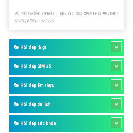
jailbreak thì bạn đã có thể bật lại tính năng Slide to
Bài viết tạo bởi:
VietAds
| Ngày cập nhật:
2024-12-29 06:33:49
|
Unlock cho iPhone chạy iOS 10.
FAQPage
(4533) - No Audio
Hỏi đáp là gì
Hỏi đáp SIM số
Hỏi đáp ẩm thực
Hỏi đáp du lịch
Hỏi đáp sức khỏe