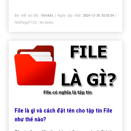
sang các dạng khác cùng xem ngay thôi!
Bài viết tạo bởi:
VietAds
| Ngày cập nhật:
2024-12-30 02:02:04
|
FAQPage
(7123) - No Audio
File là gì và cách đặt tên cho tập tin File
như thế nào?