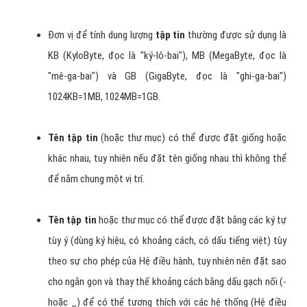
Đơn vị để tính dung lượng
tập tin
thường được sử dụng là
KB (KyloByte, đọc là "ký-lô-bai"), MB (MegaByte, đọc là
"mê-ga-bai") và GB (GigaByte, đọc là "ghi-ga-bai")
1024KB=1MB, 1024MB=1GB.
Tên tập tin
(hoặc thư mục) có thể được đặt giống hoặc
khác nhau, tuy nhiên nếu đặt tên giống nhau thì không thể
để nằm chung một vị trí.
Tên tập tin
hoặc thư mục có thể được đặt bằng các ký tự
tùy ý (dùng ký hiệu, có khoảng cách, có dấu tiếng việt) tùy
theo sự cho phép của Hệ điều hành, tuy nhiên nên đặt sao
cho ngắn gọn và thay thế khoảng cách bằng dấu gạch nối (-
hoặc _) để có thể tương thích với các hệ thống (Hệ điều