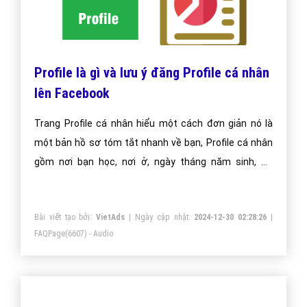
Profile là gì và lưu ý đăng Profile cá nhân
lên Facebook
Trang Profile cá nhân hiểu một cách đơn giản nó là
một bản hồ sơ tóm tắt nhanh về bạn, Profile cá nhân
gồm nơi bạn học, nơi ở, ngày tháng năm sinh, sở
thích.Nó cũng là nơi để bạn bày tỏ tâm tư, tình cảm
của mình.
Bài viết tạo bởi:
VietAds
| Ngày cập nhật:
2024-12-30 02:28:26
|
FAQPage
(6607) - Audio