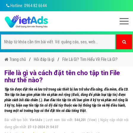
Hotline: 0964 82 6644
Trang chủ
Hỏi đáp là gì
File Là Gì? Tìm Hiểu Về File Là Gì?
File là gì và cách đặt tên cho tập tin File
như thế nào?
Tập tin được đặt tên và lưu trữ trong các thiết bị lưu trữ như đĩa cứng, đĩa mềm, đĩa CD.
Tên tập tin bao gồm phần tên và phần mở rộng (đuôi, dùng để phân loại tập tin) được
phân cách bởi dấu chấm (.). Ban đầu tên tập tin chỉ bao gồm 8 ký tự và phần mở rộng là
3 ký tự, hiện nay tên tập tin có độ dài tùy thuộc vào hệ thống tập tin và Hệ điều hành,
trong một số trường hợp có thể đặt tên có dấu tiếng Việt.
Bài viết tạo bởi:
VietAds
| Lượt xem bài viết:
544,201
(View) | Ngày cập nhật nội
dung gần nhất:
27-12-2024 21:54:37