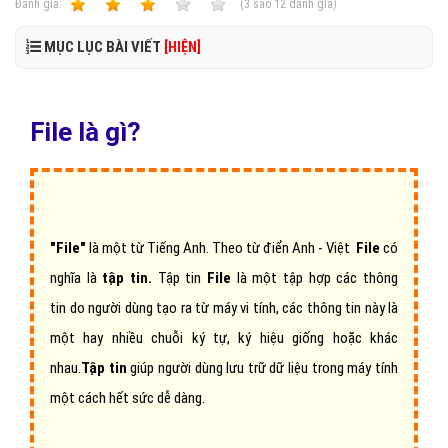
Ðánh giá:
1
2
3
4
5
(
3
sao
12
đánh giá)
MỤC LỤC BÀI VIẾT
[HIỆN]
File là gì?
"File"
là một từ Tiếng Anh. Theo từ điển Anh - Việt
File
có
nghĩa là
tập tin.
Tập tin
File
là một tập hợp các thông
tin do người dùng tạo ra từ máy vi tính, các thông tin này là
một hay nhiều chuỗi ký tự, ký hiệu giống hoặc khác
nhau.
Tập tin
giúp người dùng lưu trữ dữ liệu trong máy tính
một cách hết sức dễ dàng.