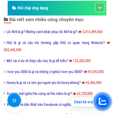
Hỏi đáp ứng dụng
Bài viết xem nhiều cùng chuyên mục
Lỗi 404 là gì? Những cách khắc phục lỗi 404 là gì?
5,016,409,000
FAQ là gì và câu hỏi thường gặp FAQ có quan trọng Website?
802,443,000
Một vài ví dụ về điệp cấu trúc là gì dễ hiểu?
125,282,000
I love you 3000 là gì và những ý nghĩa I love you 3000?
87,693,000
Honey là gì và có nên gọi người yêu là Honey không?
65,466,000
Sự khác biệt giữa File cứng và File mềm là gì?
63,729,000
Chat hỗ trợ
Wall là gì và bão Wall trên Facebook có nghĩa là gì?
55,242,000