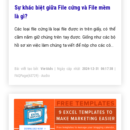
Sự khác biệt giữa File cứng và File mềm
là gì?
Các loại file cứng là loại file được in trên giấy, có thể
cầm nắm giữ chúng trên tay được. Giống như các bộ
hồ sơ xin việc làm chúng ta viết để nộp cho các công
ty, các văn bản được in ra trên giấy.
Bài viết tạo bởi:
VietAds
| Ngày cập nhật:
2024-12-31 06:17:38
|
FAQPage
(63729) - Audio