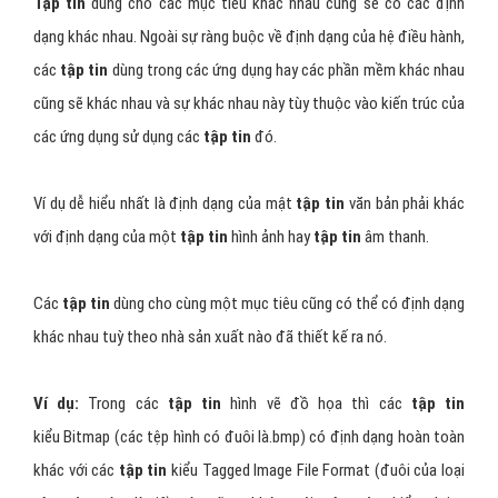
Tập tin
dùng cho các mục tiêu khác nhau cũng sẽ có các định
dạng khác nhau. Ngoài sự ràng buộc về định dạng của hệ điều hành,
các
tập tin
dùng trong các ứng dụng hay các phần mềm khác nhau
cũng sẽ khác nhau và sự khác nhau này tùy thuộc vào kiến trúc của
các ứng dụng sử dụng các
tập tin
đó.
Ví dụ dễ hiểu nhất là định dạng của mật
tập tin
văn bản phải khác
với định dạng của một
tập tin
hình ảnh hay
tập tin
âm thanh.
Các
tập tin
dùng cho cùng một mục tiêu cũng có thể có định dạng
khác nhau tuỳ theo nhà sản xuất nào đã thiết kế ra nó.
Ví dụ:
Trong các
tập tin
hình vẽ đồ họa thì các
tập tin
kiểu Bitmap (các tệp hình có đuôi là.bmp) có định dạng hoàn toàn
khác với các
tập tin
kiểu Tagged Image File Format (đuôi của loại