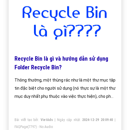
Recycle Bin là gì và hướng dẫn sử dụng
Folder Recycle Bin?
Thông thường, một thùng rác như là một thư mục tập
tin đặc biệt cho người sử dụng (nó thực sự là một thư
mục duy nhất phụ thuộc vào việc thực hiện), cho phép
người dùng duyệt các tập tin bị xóa, lấy lại các tập tin
đã bị xóa do nhầm lẫn, hoặc xóa chúng vĩnh viễn.
Bài viết tạo bởi:
VietAds
| Ngày cập nhật:
2024-12-29 20:09:40
|
FAQPage
(7797) - No Audio