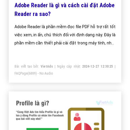
Adobe Reader là gì và cách cài đặt Adobe
Reader ra sao?
Adobe Reader là phần mềm đọc file PDF hỗ trợ rất tốt
việc xem, in ấn, chú thích đối với định dạng này. Đây là
phần mềm cần thiết phải cài đặt trong máy tính, nhất
là đối với những người thường xuyên phải làm việc với
các thao tác tin học văn phòng.
Bài viết tạo bởi:
VietAds
| Ngày cập nhật:
2024-12-27 12:30:25
|
FAQPage
(6889) - No Audio