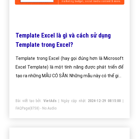
Template Excel là gì và cách sử dụng
Template trong Excel?
Template trong Excel (hay gọi đúng hơn là Microsoft
Excel Template) là một tính năng được phát triển để
tạo ra những MẪU CÓ SẴN. Những mẫu này có thể giúp
bạn nhập liệu ngay mà không cần thao tác thêm với
hàng, cột.
Bài viết tạo bởi:
VietAds
| Ngày cập nhật:
2024-12-29 08:15:00
|
FAQPage
(8758) - No Audio