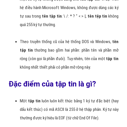
hệ điều hành Microsoft Windows, không được dùng các ký
tự sau trong
tên tập tin
: \ /: * ? " < > |,
tên tệp tin
không
quá 255 ký tự thường.
Theo truyền thống cũ của hệ thống DOS và Windows,
tên
tập tin
thường bao gồm hai phần: phần tên và phần mở
rộng (còn gọi là phần đuôi). Tuy nhiên, tên của một
tập tin
không nhất thiết phải có phần mở rộng này.
Đặc điểm của tập tin là gì?
Một
tập tin
luôn luôn kết thúc bằng 1 ký tự đặc biệt (hay
dấu kết thúc) có mã ASCII là 255 ở hệ thập phân. Ký tự này
thường được ký hiệu là EOF (từ chữ End Of File).