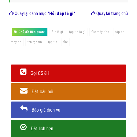
Quay lại danh mục
"Hỏi đáp là gì"
Quay lại trang chủ
Chủ đề liên quan:
file là gì
tập tin là gì
file máy tính
tập tin
máy tin
tên tập tin
tập tin
file
Gọi CSKH
Đặt câu hỏi
Báo giá dịch vụ
Đặt lịch hẹn