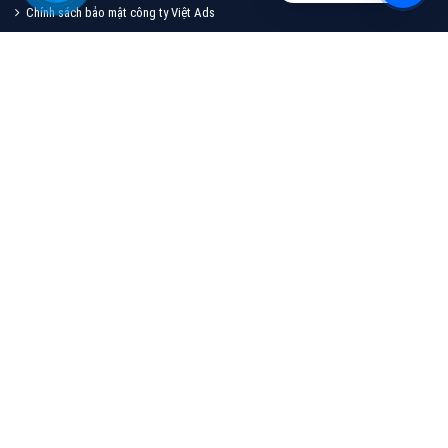
Quảng cáo TikTok
Quảng cáo tiktok đang là hình thức quảng cáo video
hiệu quả hiện nay và được nhiều doanh nghiệp lựa
chọn quảng cáo video