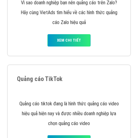
VietAds với đội ngũ chuyên viên tư ấn am hiểu về
chiến dịch quảng cáo Youtube sẽ tư vấn bạn giải pháp
tối ưu, hiệu quả nhất
XEM CHI TIẾT
Thiết kế Website