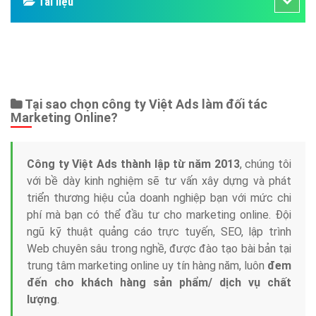
Bảng giá
Web Store
Dịch vụ liên quan
Other Ads
Quảng Cáo Google
App
Tài liệu