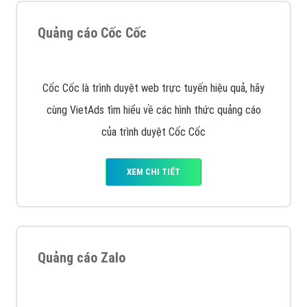
VietAds với đội ngũ SEOer giàu kinh nghiệm được đào
tạo bài bản tại các trung tâm SEO lớn như: Litado,
Inet, Vietmoz, Vinalink
XEM CHI TIẾT
Quảng cáo Youtube