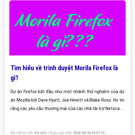
Tìm hiểu về trình duyệt Morila Firefox là
gì?
Dự án Firefox bắt đầu như một nhánh thử nghiệm của dự
án Mozilla bởi Dave Hyatt, Joe Hewitt và Blake Ross. Họ tin
rằng các yêu cầu thương mại của các nhà tài trợ Netscape
và phát triển tính năng xâm nhập các tiện ích của trình
duyệt Mozilla.
Bài viết tạo bởi:
VietAds
| Ngày cập nhật:
2026-08-06 09:07:15
|