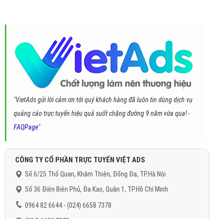
"VietAds gửi lời cảm ơn tới quý khách hàng đã luôn tin dùng dịch vụ
quảng cáo trực tuyến hiệu quả suốt chặng đường 9 năm vừa qua! -
FAQPage
"
CÔNG TY CỔ PHẦN TRỰC TUYẾN VIỆT ADS
Số 6/25 Thổ Quan, Khâm Thiên, Đống Đa, TP.Hà Nội
Số 36 Điện Biên Phủ, Đa Kao, Quận 1, TP.Hồ Chí Minh
0964 82 6644 - (024) 6658 7378