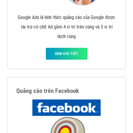
Nếu bạn đang cần quảng cáo, thiết kế web,
phát
triển Website cho doanh nghiệp mình
. Đừng chần
chừ hãy nhấc máy lên và gọi ngay cho chúng tôi theo
Hotline: 0964 82 6644 (24/7) hoặc email:
support@vietadsgroup.vn
để được tư vấn chuyên
sâu về giải pháp marketing hiệu quả cho doanh nghiệp
bạn!