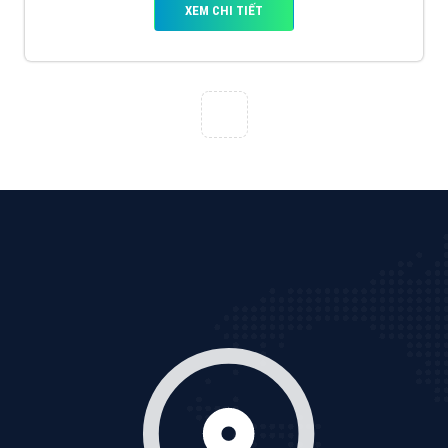
Tìm công ty thiết kế website uy tín, chuyên nghiệp tại
Hà Nội là rất khó cho khách hàng. VietAds xin giới
thiệu công ty thiết kế Viet
XEM CHI TIẾT