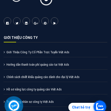
Quảng cáo Zalo
Vì sao doanh nghiệp bạn nên quảng cáo trên Zalo?
Hãy cùng VietAds tìm hiểu về các hình thức quảng
cáo Zalo hiệu quả
XEM CHI TIẾT
Chat hỗ trợ