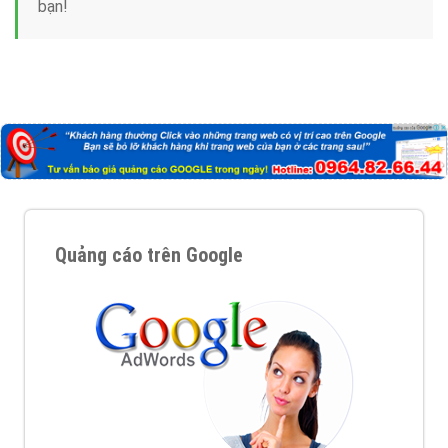
Tại sao chọn công ty Việt Ads làm đối tác
Marketing Online?
Công ty Việt Ads thành lập từ năm 2013
, chúng tôi
với bề dày kinh nghiệm sẽ tư vấn xây dựng và phát
triển thương hiệu của doanh nghiệp bạn với mức chi
phí mà bạn có thể đầu tư cho marketing online. Đội
ngũ kỹ thuật quảng cáo trực tuyến, SEO, lập trình
Web chuyên sâu trong nghề, được đào tạo bài bản tại
trung tâm marketing online uy tín hàng năm, luôn
đem
đến cho khách hàng sản phẩm/ dịch vụ chất
lượng
.