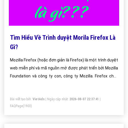
Tìm Hiểu Về Trình duyệt Morila Firefox Là
Gì?
Mozilla Firefox (hoặc đơn giản là Firefox) là một trình duyệt
web miễn phí và mã nguồn mở được phát triển bởi Mozilla
Foundation và công ty con, công ty Mozilla. Firefox chạy
trên ccs hệ điều hành Windows, OS X và Linux và các phiên
bản di động có sẵn cho Android, Firefox OS.
Bài viết tạo bởi:
VietAds
| Ngày cập nhật:
2026-08-07 22:37:41
|
FAQPage
(1903)